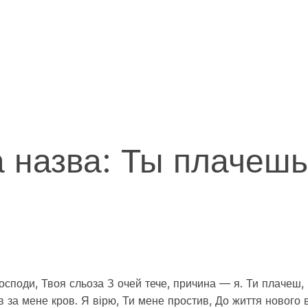
а назва: Ты плачешь
осподи, Твоя сльоза З очей тече, причина — я. Ти плачеш, 
в за мене кров. Я вірю, Ти мене простив, До життя нового 