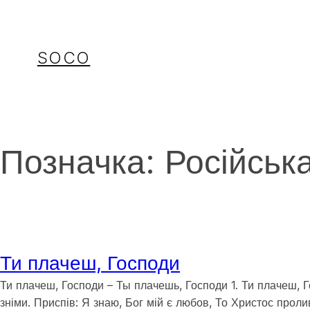
Перейти
до
вмісту
SOCO
Позначка:
Російськ
Ти плачеш, Господи
Ти плачеш, Господи – Ты плачешь, Господи 1. Ти плачеш, Г
зніми. Приспів: Я знаю, Бог мій є любов, То Христос проли