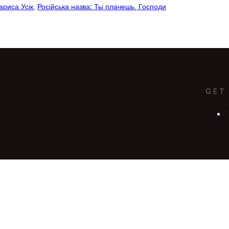
ариса Усік
, 
Російська назва: Ты плачешь, Господи
GET