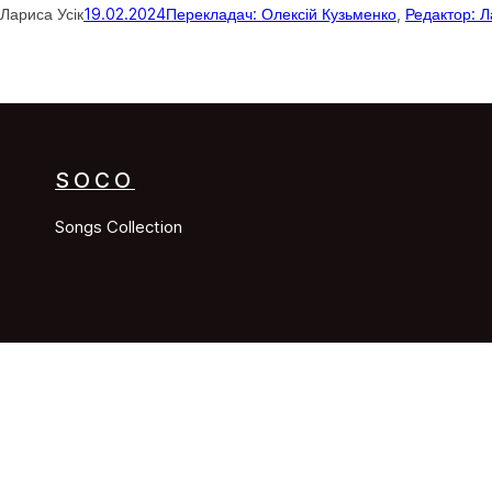
Лариса Усік
19.02.2024
Перекладач: Олексій Кузьменко
, 
Редактор: Л
SOCO
Songs Collection