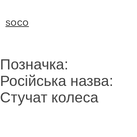
Перейти
до
вмісту
SOCO
Позначка:
Російська назва:
Стучат колеса