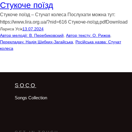
Стукоче поїзд
Стукоче поїзд – Стучат колеса Послухати можна тут:
https://www.lira.org.ua/?nid=616 Cтукоче-поїзд.pdfDownload
Лариса Усік
13.07.2024
Автор мелодії: В. Перебиковский
, 
Автор тексту: О. Рижов
, 
Перекладач: Надія Шибких-Загайська
, 
Російська назва: Стучат
колеса
SOCO
Songs Collection