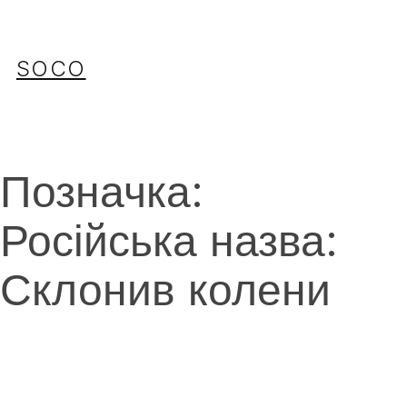
Перейти
до
вмісту
SOCO
Позначка:
Російська назва:
Склонив колени