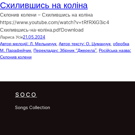
Схилившись на коліна
Склонив колени – Схилившись на коліна
https://www.youtube.com/watch?v=tRfRXiG3ic4
Схилившись-на-коліна.pdfDownload
Лариса Усік
21.05.2024
Автор мелодії: Л. Мельничук
, 
Автор тексту: О. Цуманчук
, 
обробка
М. Парафейчик
, 
Перекладач: Збірник “Джерела”
, 
Російська назва:
Склонив колени
SOCO
Songs Collection