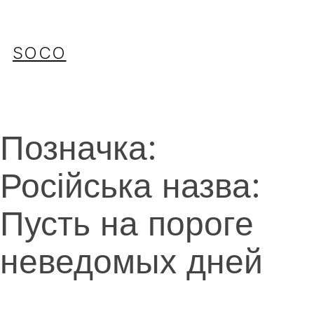
Перейти
до
вмісту
SOCO
Позначка:
Російська назва:
Пусть на пороге
неведомых дней