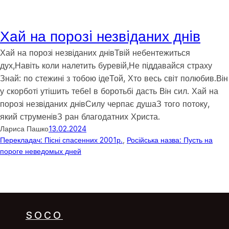
Хай на порозi незвiданих днiв
Хай на порозi незвiданих днiвТвiй небентежиться
дух,Навiть коли налетить буревiй,Не пiддавайся страху
Знай: по стежинi з тобою iдеТой, Хто весь свiт полюбив.Вiн
у скорботi утішить тебеІ в боротьбі дасть Вiн сил. Хай на
порозi незвiданих днiвСилу черпає душаЗ того потоку,
який струменiвЗ ран благодатних Христа.
Лариса Пашко
13.02.2024
Перекладач: Пісні спасенних 2001р.
, 
Російська назва: Пусть на
пороге неведомых дней
SOCO