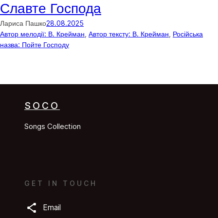
Славте Господа
Лариса Пашко
28.08.2025
Автор мелодії: В. Крейман
, 
Автор тексту: В. Крейман
, 
Російська
назва: Пойте Господу
SOCO
Songs Collection
GET IN TOUCH
Email