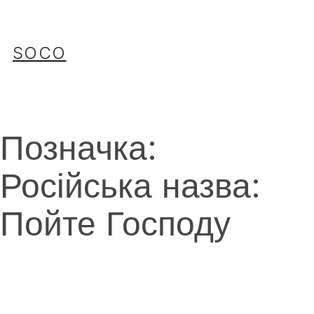
Перейти
до
вмісту
SOCO
Позначка:
Російська назва:
Пойте Господу