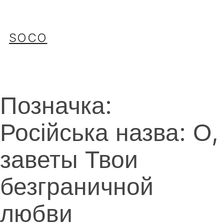
Перейти
до
вмісту
SOCO
Позначка:
Російська назва: О,
заветы Твои
безграничной
любви