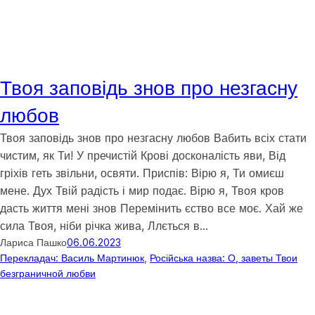
Твоя заповідь знов про незгасну
любов
Твоя заповідь знов про незгасну любов Вабить всіх стати
чистим, як Ти! У пречистій Крові досконалість яви, Від
гріхів геть звільни, освяти. Приспів: Вірю я, Ти омиєш
мене. Дух Твій радість і мир подає. Вірю я, Твоя кров
дасть життя мені знов Перемінить єство все моє. Хай же
сила Твоя, ніби річка жива, Ллється в…
Лариса Пашко
06.06.2023
Перекладач: Василь Мартинюк
, 
Російська назва: О, заветы Твои
безграничной любви