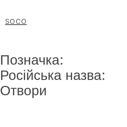
Перейти
до
вмісту
SOCO
Позначка:
Російська назва:
Отвори