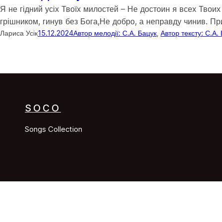
Я не гідний усіх Твоїх милостей – Не достоин я всех Тво
грішником, гинув без Бога,Не добро, а неправду чинив. Пр
Лариса Усік
15.12.2024
Автор мелодії: С.А. Бацук
, 
Автор тексту: С.А.
SOCO
Songs Collection