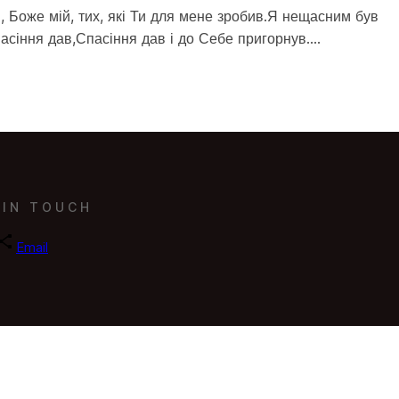
ій, Боже мій, тих, які Ти для мене зробив.Я нещасним був
пасіння дав,Спасіння дав і до Себе пригорнув.…
 IN TOUCH
Email