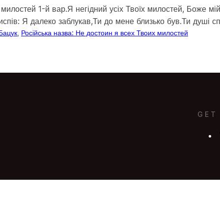
их милостей 1-й вар.Я негідний усіх Твоїх милостей, Боже м
испів: Я далеко заблукав,Ти до мене близько був.Ти душі с
 Бацук
, 
Російська назва: Не достоин я всех Твоих милостей
GET