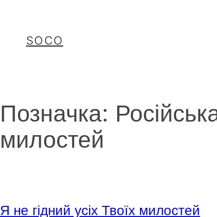
Перейти
до
вмісту
SOCO
Позначка:
Російськ
милостей
Я не гідний усіх Твоїх милостей