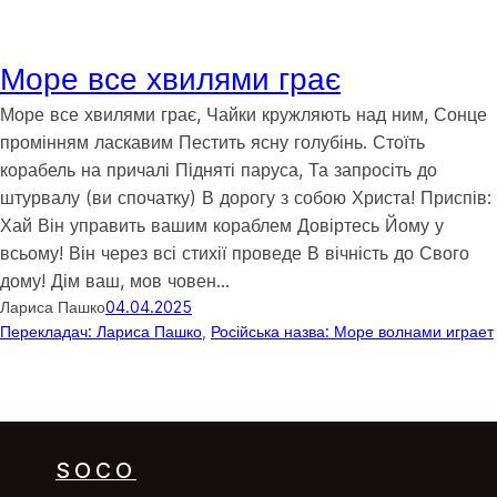
Море все хвилями грає
Море все хвилями грає, Чайки кружляють над ним, Сонце
промінням ласкавим Пестить ясну голубінь. Стоїть
корабель на причалі Підняті паруса, Та запросіть до
штурвалу (ви спочатку) В дорогу з собою Христа! Приспів:
Хай Він управить вашим кораблем Довіртесь Йому у
всьому! Він через всі стихії проведе В вічність до Свого
дому! Дім ваш, мов човен…
Лариса Пашко
04.04.2025
Перекладач: Лариса Пашко
, 
Російська назва: Море волнами играет
SOCO