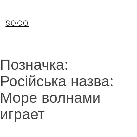
Перейти
до
вмісту
SOCO
Позначка:
Російська назва:
Море волнами
играет