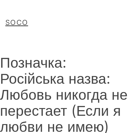
Перейти
до
вмісту
SOCO
Позначка:
Російська назва:
Любовь никогда не
перестает (Если я
любви не имею)