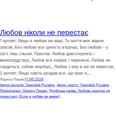
Любов ніколи не перестає
1 куплет: Якщо я любові не маю, То життя моє марне
зовсім, Без любові все цінність втрачає, Без любові – у
світі лиш сльози. Приспів: Любов довготерпить і
милосердствує, Любов все покриє і перенесе, Любов не
гордиться, собою жертвує,, Любов з віку в вік не перестає.
2 куплет: Якщо навіть роздам все, що маю я,…
Лариса Пашко
11.06.2024
Автор мелодії: Тимофій Русавук
, 
Автор тексту: Тимофій Русавук
, 
Перекладач: Лариса Пашко
, 
Російська назва: Любовь никогда не
перестает (Если я любви не имею)