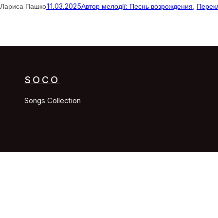
Лариса Пашко
11.03.2025
Автор мелодії: Песнь возрождения
, 
Перек
SOCO
Songs Collection