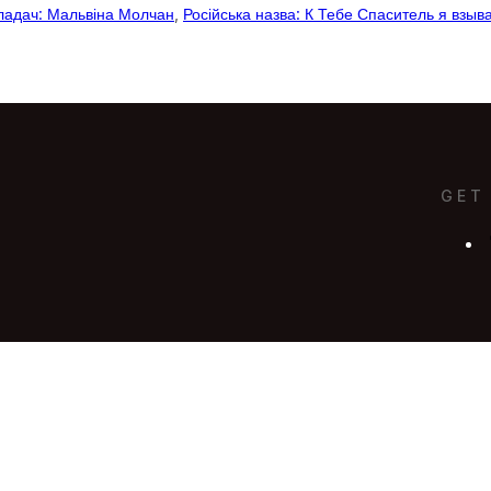
ладач: Мальвіна Молчан
, 
Російська назва: К Тебе Спаситель я взыв
GET