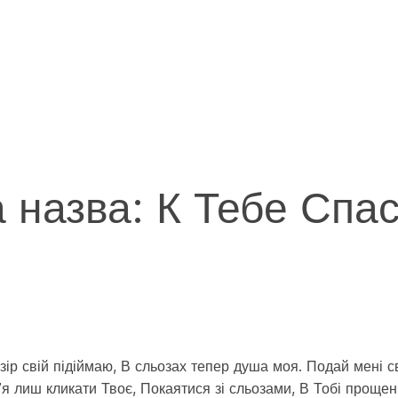
а назва: К Тебе Спа
зір свій підіймаю, В сльозах тепер душа моя. Подай мені св
мʼя лиш кликати Твоє, Покаятися зі сльозами, В Тобі проще