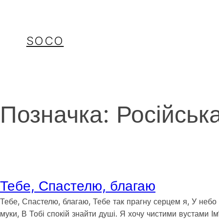
Перейти
до
вмісту
SOCO
Позначка:
Російськ
Тебе, Спастелю, благаю
Тебе, Спастелю, благаю, Тебе так прагну серцем я, У небо 
муки, В Тобі спокій знайти душі. Я хочу чистими вустами І