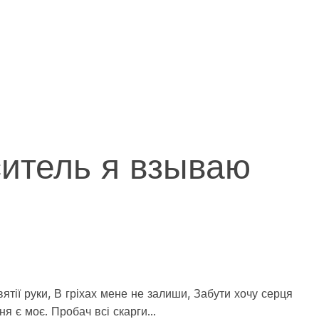
ситель я взываю
ятії руки, В гріхах мене не залиши, Забути хочу серця
ння є моє. Пробач всі скарги…