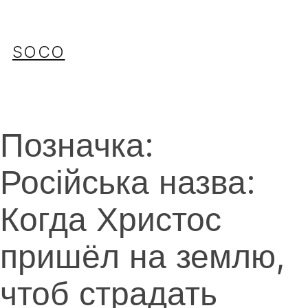
Перейти
до
вмісту
SOCO
Позначка:
Російська назва:
Когда Христос
пришёл на землю,
чтоб страдать