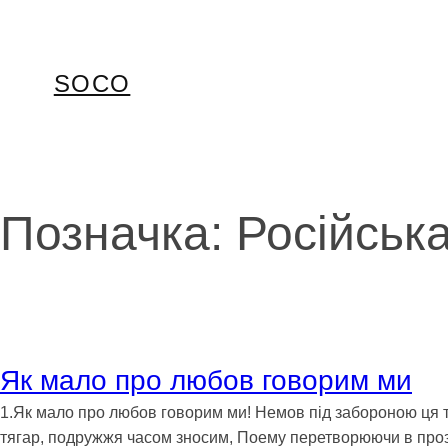
Перейти
до
вмісту
SOCO
Позначка:
Російськ
Як мало про любов говорим ми
1.Як мало про любов говорим ми! Немов під забороною ця 
тягар, подружжя часом зносим, Поему перетворюючи в прозу