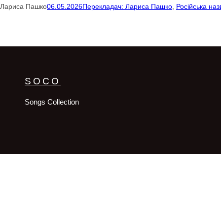
Лариса Пашко
06.05.2026
Перекладач: Лариса Пашко
, 
Російська на
SOCO
Songs Collection