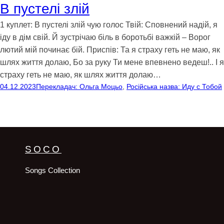
В пустелі злій
1 куплет: В пустелі злій чую голос Твій: Сповнений надій, я
іду в дім свій. Й зустрічаю біль в боротьбі важкій – Ворог
лютий мій починає бій. Приспів: Та я страху геть не маю, як
шлях життя долаю, Бо за руку Ти мене впевнено ведеш!.. І я
страху геть не маю, як шлях життя долаю…
04.12.2023
Перекладач: Ольга Моцьо
, 
Російська назва: Иду с Тобой
SOCO
Songs Collection