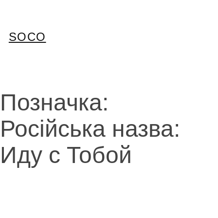
Перейти
до
вмісту
SOCO
Позначка:
Російська назва:
Иду с Тобой