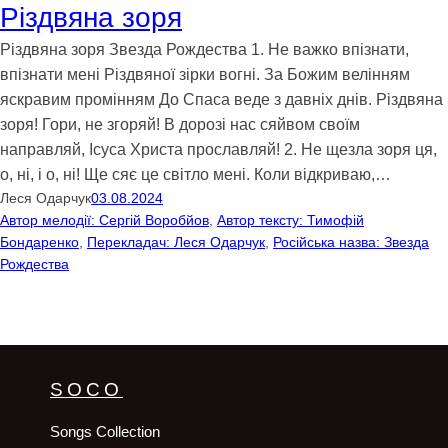
Різдвяна зоря
Різдвяна зоря Звезда Рождества 1. Не важко впізнати,
впізнати мені Різдвяної зірки вогні. За Божим велінням
яскравим промінням До Спаса веде з давніх днів. Різдвяна
зоря! Гори, не згоряй! В дорозі нас сяйвом своїм
направляй, Ісуса Христа прославляй! 2. Не щезла зоря ця,
о, ні, і о, ні! Ще сяє це світло мені. Коли відкриваю,…
Леся Одарчук
03.08.2024
Автор мелодії: Сергій Воробйов
, 
Автор тексту: Тимофій
Бондаренко
, 
Перекладач: Леся Одарчук
, 
Російська назва: Звезда
Рождества
SOCO
Songs Collection