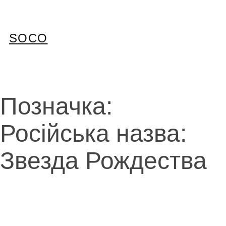
Перейти
до
вмісту
SOCO
Позначка:
Російська назва:
Звезда Рождества