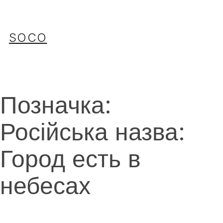
Перейти
до
вмісту
SOCO
Позначка:
Російська назва:
Город есть в
небесах