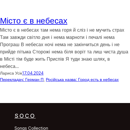
Місто є в небесах
Місто є в небесах там нема горя й сліз і не мучить страх
Там завжди світло дня і нема марноти і печалі нема
Програш В небесах ночі нема не закінчиться день і не
прийде пітьма Сторожі нема біля воріт та лиш чиста душа
в Місті тім буде жить Приспів Я туди знаю шлях, в
небеса…
Лариса Усік
17.04.2024
Перекладач: Герман П
, 
Російська назва: Город есть в небесах
SOCO
Songs Collection