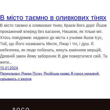
В місто таємно в оливкових тінях
В місто таємно в оливкових тінях, Краєм його доріг Йшов
прокажений вперед без вагання, Нишком, як тільки міг.
Хтось повідомив: недавно до міста з учнями йшов Ісус,
Той, що Його називають Месія, Лікар і тіл, і душ. Є
небезпека, як люди побачать, кинуть камінням мерщій,
Древній закон йому забороняє В дім повертатися свій. Та
жити…
15.01.2024
Перекладач: Роман Пугач
, 
Російська назва: В город украдкой,
скрываясь о взоров
SOCO