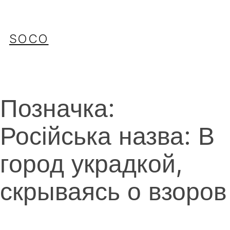
Перейти
до
вмісту
SOCO
Позначка:
Російська назва: В
город украдкой,
скрываясь о взоров