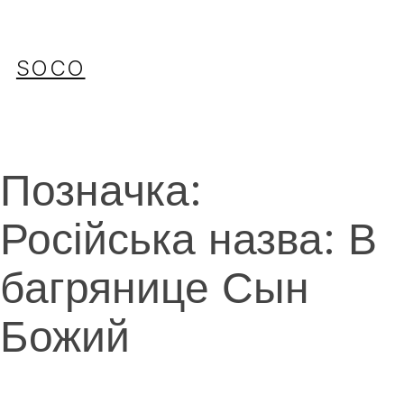
Перейти
до
вмісту
SOCO
Позначка:
Російська назва: В
багрянице Сын
Божий