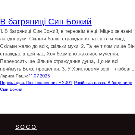
В багряниці Син Божий
1. В багряниці Син Божий, в терновім вінці, Міцно зв’язані
лагідні руки. Скільки болю, страждання на світлім лиці,
Скільки жалю до всіх, скільки муки! 2. Та не тілом лише Він
страждає в цей час, Хоч безмірно жахливе мучення,
Переносить ще більше страждання душа, Що не всі
приймуть Боже прощення. 3. У Христовому зорі – любові…
Лариса Пашко
11.07.2025
Перекладач: Пісні спасенних – 2001
, 
Російська назва: В багрянице
Сын Божий
SOCO