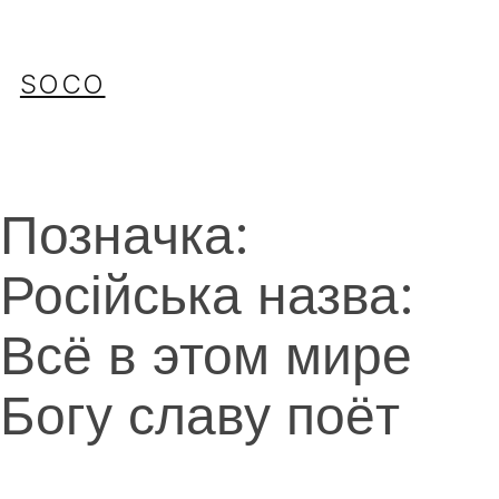
Перейти
до
вмісту
SOCO
Позначка:
Російська назва:
Всё в этом мире
Богу славу поёт