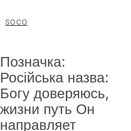
Перейти
до
вмісту
SOCO
Позначка:
Російська назва:
Богу доверяюсь,
жизни путь Он
направляет