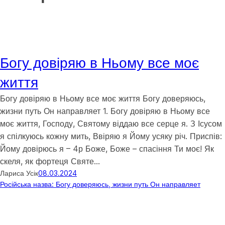
Богу довіряю в Ньому все моє
життя
Богу довіряю в Ньому все моє життя Богу доверяюсь,
жизни путь Он направляет 1. Богу довіряю в Ньому все
моє життя, Господу, Святому віддаю все серце я. З Ісусом
я спілкуюсь кожну мить, Ввіряю я Йому усяку річ. Приспів:
Йому довірюсь я – 4р Боже, Боже – спасіння Ти моє! Як
скеля, як фортеця Святе…
Лариса Усік
08.03.2024
Російська назва: Богу доверяюсь, жизни путь Он направляет