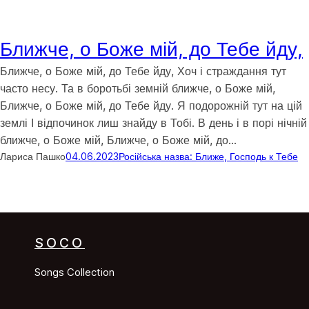
Ближче, о Боже мій, до Тебе йду,
Ближче, о Боже мій, до Тебе йду, Хоч і страждання тут
часто несу. Та в боротьбі земній ближче, о Боже мій,
Ближче, о Боже мій, до Тебе йду. Я подорожній тут на цій
землі І відпочинок лиш знайду в Тобі. В день і в порі нічній
ближче, о Боже мій, Ближче, о Боже мій, до…
Лариса Пашко
04.06.2023
Російська назва: Ближе, Господь к Тебе
SOCO
Songs Collection