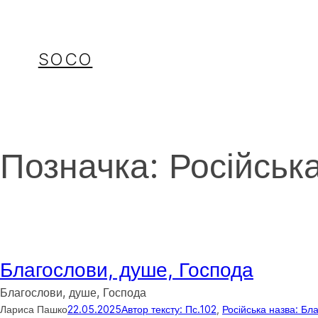
Перейти
до
вмісту
SOCO
Позначка:
Російськ
Благослови, душе, Господа
Благослови, душе, Господа
Лариса Пашко
22.05.2025
Автор тексту: Пс.102
, 
Російська назва: Бл