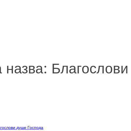
а назва: Благослов
агослови душе Господа