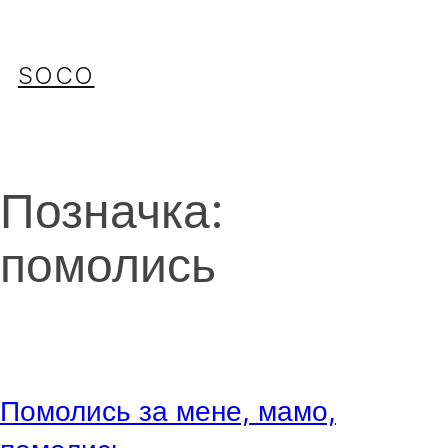
Перейти
до
вмісту
SOCO
Позначка:
помолись
Помолись за мене, мамо,