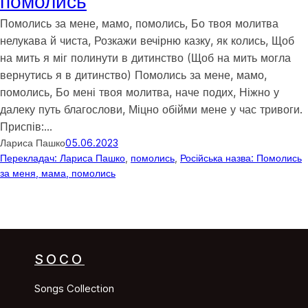
помолись
Помолись за мене, мамо, помолись, Бо твоя молитва
нелукава й чиста, Розкажи вечірню казку, як колись, Щоб
на мить я міг полинути в дитинство (Щоб на мить могла
вернутись я в дитинство) Помолись за мене, мамо,
помолись, Бо мені твоя молитва, наче подих, Ніжно у
далеку путь благослови, Міцно обійми мене у час тривоги.
Приспів:…
Лариса Пашко
05.06.2023
Перекладач: Лариса Пашко
, 
помолись
, 
Російська назва: Помолись
за меня, мама, помолись
SOCO
Songs Collection