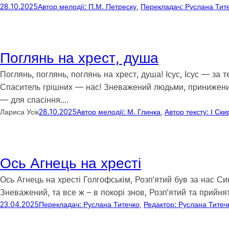
28.10.2025
Автор мелодії: П.М. Петреску
, 
Перекладач: Руслана Тит
Поглянь на хрест, душа
Поглянь, поглянь, поглянь на хрест, душа! Ісус, Ісус — з
Спаситель грішних — нас! Зневажений людьми, принижений
— для спасіння.…
Лариса Усік
28.10.2025
Автор мелодії: М. Глинка
, 
Автор тексту: І Ск
Ось Агнець на хресті
Ось Агнець на хресті Голгофськім, Розпʼятий був за нас Си
Зневажений, та все ж – в покорі знов, Розпʼятий та прийнят
23.04.2025
Перекладач: Руслана Титечко
, 
Редактор: Руслана Титеч