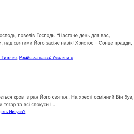
осподь, повелів Господь. “Настане день для вас,
, над святими Його засіяє навік! Христос – Сонце правди,
 Титечко
, 
Російська назва: Умолкните
ься кров із ран Його святая.. На хресті осміяний Він був,
 тягар та всі спокуси І…
идеть Иисуса?