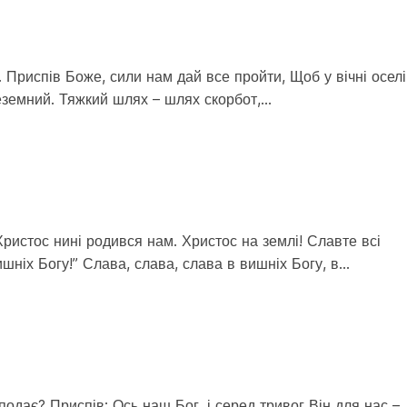
. Приспів Боже, сили нам дай все пройти, Щоб у вічні оселі
неземний. Тяжкий шлях – шлях скорбот,…
ристос нині родився нам. Христос на землі! Славте всі
вишніх Богу!” Слава, слава, слава в вишніх Богу, в…
одає? Приспів: Ось наш Бог, і серед тривог Він для нас –