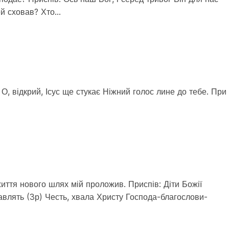
ей сховав? Хто…
: О, відкрий, Ісус ще стукає Ніжний голос лине до тебе. При
життя нового шлях мій проложив. Приспів: Діти Божії
лавлять (3р) Честь, хвала Христу Господа-благослови-