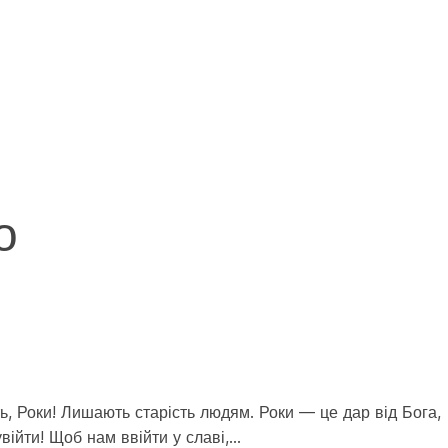
о
сть, Роки! Лишають старість людям. Роки — це дар від Бога,
війти! Щоб нам ввійти у славі,…