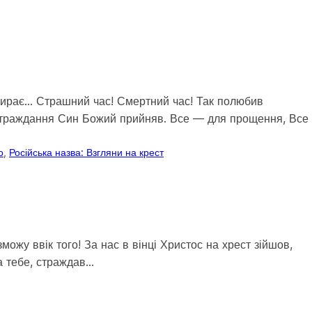
помирає… Страшний час! Смертний час! Так полюбив
у страждання Син Божий прийняв. Все — для прощення, Все
о
, 
Російська назва: Взгляни на крест
ожу ввік того! За нас в вінці Христос на хрест зійшов,
за тебе, страждав…