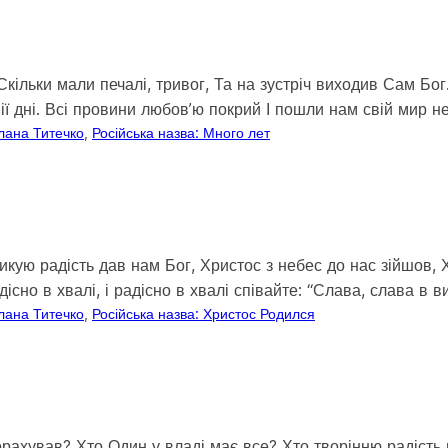
кільки мали печалі, тривог, Та на зустріч виходив Сам Бог
іії дні. Всі провини любовʼю покрий І пошли нам свій мир 
лана Титечко
, 
Російська назва: Много лет
кую радість дав нам Бог, Христос з небес до нас зійшов, Х
дісно в хвалі, і радісно в хвалі співайте: “Слава, слава в 
лана Титечко
, 
Російська назва: Христос Родился
рахував? Хто Один у владі має все? Хто творінню радість п