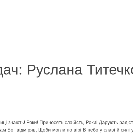
ач: Руслана Титечк
мниці знають! Роки! Приносять слабість, Роки! Дарують раді
м Бог відміряв, Щоби могли по вірі В небо у славі й силі у