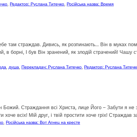
ечко
, 
Редактор: Руслана Титечко
, 
Російська назва: Время
а тебе там страждав. Дивись, як розпинають… Він в муках 
, в борні, І був Він зранений, як злодій страчений! Чаш
ирда
, 
душа
, 
Перекладач: Руслана Титечко
, 
Редактор: Руслана Титечк
н Божий. Страждання всі Христа, лице Його – Забути я не зм
и хоче всіх! Мій друг, і твій простити хоче гріх! Страждав 
ко
, 
Російська назва: Вот Агнец на кресте