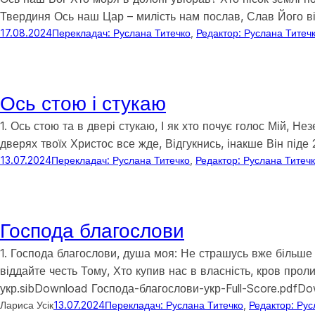
Твердиня Ось наш Цар – милість нам послав, Слав Його ві
17.08.2024
Перекладач: Руслана Титечко
, 
Редактор: Руслана Титеч
Ось стою і стукаю
1. Ось стою та в двері стукаю, І як хто почує голос Мій, Н
дверях твоїх Христос все жде, Відгукнись, інакше Він піде 
13.07.2024
Перекладач: Руслана Титечко
, 
Редактор: Руслана Титеч
Господа благослови
1. Господа благослови, душа моя: Не страшусь вже більше с
віддайте честь Тому, Хто купив нас в власність, кров прол
укр.sibDownload Господа-благослови-укр-Full-Score.pdfD
Лариса Усік
13.07.2024
Перекладач: Руслана Титечко
, 
Редактор: Рус