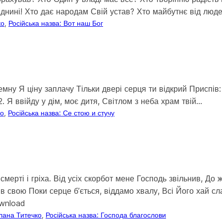
днині! Хто дає народам Свій устав? Хто майбутнє від люд
ко
, 
Російська назва: Вот наш Бог
еземну Я ціну заплачу Тільки двері серця ти відкрий Приспів
2. Я ввійду у дім, моє дитя, Світлом з неба храм твій…
ко
, 
Російська назва: Се стою и стучу
мерті і гріха. Від усіх скорбот мене Господь звільнив, До 
ив свою Поки серце бʼється, віддамо хвалу, Всі Його хай с
ownload
лана Титечко
, 
Російська назва: Господа благослови