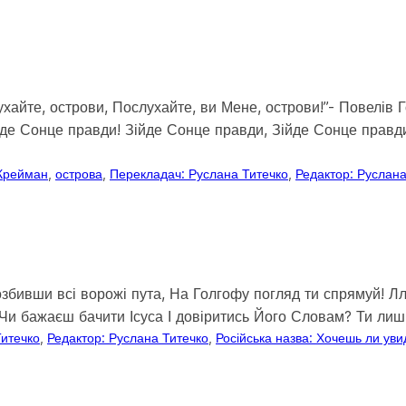
хайте, острови, Послухайте, ви Мене, острови!”- Повелів Г
йде Сонце правди! Зійде Сонце правди, Зійде Сонце правди
 Крейман
, 
острова
, 
Перекладач: Руслана Титечко
, 
Редактор: Руслана
бивши всі ворожі пута, На Голгофу погляд ти спрямуй! Ллєт
 Чи бажаєш бачити Ісуса І довіритись Його Словам? Ти лиши
Титечко
, 
Редактор: Руслана Титечко
, 
Російська назва: Хочешь ли ув