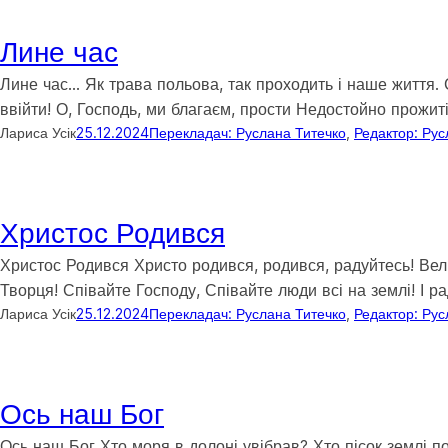
Лине час
Лине час… Як трава польова, так проходить і наше життя. С
ввійти! О, Господь, ми благаєм, прости Недостойно прожит
Лариса Усік
25.12.2024
Перекладач: Руслана Титечко
, 
Редактор: Рус
Христос Родився
Христос Родився Христо родився, родився, радуйтесь! Вели
Творця! Співайте Господу, Співайте люди всі на землі! І ра
Лариса Усік
25.12.2024
Перекладач: Руслана Титечко
, 
Редактор: Рус
Ось наш Бог
Ось наш Бог Хто моря в долоні увібрав? Хто пісок землі по