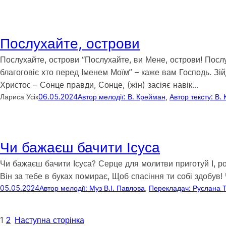
Послухайте, острови
Послухайте, острови “Послухайте, ви Мене, острови! Послу
благоговіє хто перед Іменем Моїм” – каже вам Господь. Зі
Христос – Сонце правди, Сонце, (жін) засіяє навік…
Лариса Усік
06.05.2024
Автор мелодії: В. Крейман
, 
Автор тексту: В.
Чи бажаєш бачити Ісуса
Чи бажаєш бачити Ісуса? Серце для молитви приготуй І, роз
Він за тебе в буках помирає, Щоб спасіння ти собі здобув!
05.05.2024
Автор мелодії: Муз В.І. Павлова
, 
Перекладач: Руслана 
1
2
Наступна сторінка