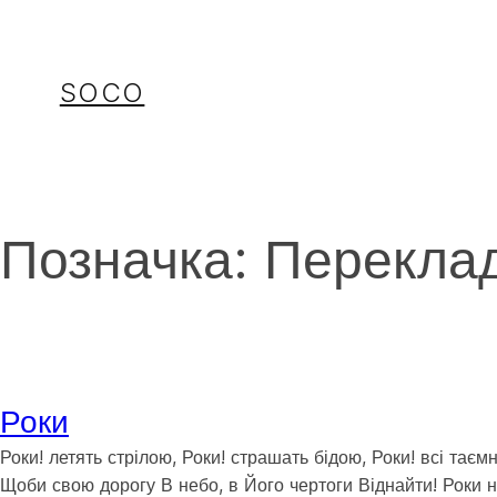
Перейти
до
вмісту
SOCO
Позначка:
Переклад
Роки
Роки! летять стрілою, Роки! страшать бідою, Роки! всі тає
Щоби свою дорогу В небо, в Його чертоги Віднайти! Роки на