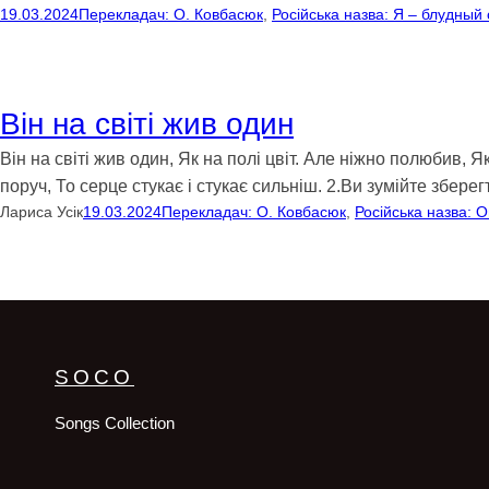
19.03.2024
Перекладач: О. Ковбасюк
, 
Російська назва: Я – блудный
Він на світі жив один
Він на світі жив один, Як на полі цвіт. Але ніжно полюбив, Як
поруч, То серце стукає і стукає сильніш. 2.Ви зумійте збе
Лариса Усік
19.03.2024
Перекладач: О. Ковбасюк
, 
Російська назва: 
SOCO
Songs Collection