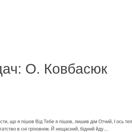
ач: О. Ковбасюк
ости, що я пішов Від Тебе я пішов, лишив дім Отчий, І ось те
гатство в сні гріховнім. Й нещасний, бідний йду…