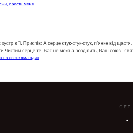
 сын, прости меня
 зустрів її. Приспів: А серце стук-стук-стук, п’янке від щаст
регти Чистим серце те. Вас не можна розділить, Ваш союз– с
Он на свете жил один
GET