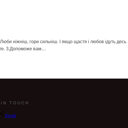
я. Люби ніжніш, гори сильніш. І якщо щастя і любов ідуть десь
вяте. 3.Допоможе вам…
 IN TOUCH
Email