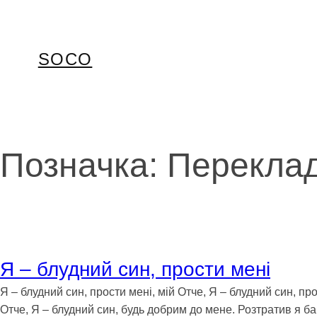
Перейти
до
вмісту
SOCO
Позначка:
Переклад
Я – блудний син, прости мені
Я – блудний син, прости мені, мій Отче, Я – блудний син, пр
Отче, Я – блудний син, будь добрим до мене. Розтратив я ба