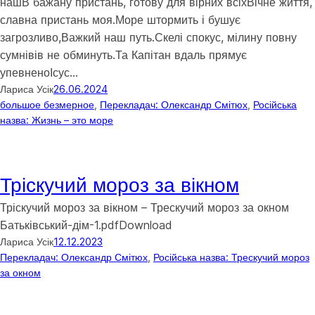
нашВ бажану пристань, готову для вірних всіхВічне життя,
славна пристань моя.Море штормить і бушує
загрозливо,Важкий наш путь.Скелі спокус, мілину повну
сумнівів не обминуть.Та Капітан вдаль прямує
упевненоІсус…
Лариса Усік
26.06.2024
большое безмерное
, 
Перекладач: Олександр Смітюх
, 
Російська
назва: Жизнь – это море
Тріскучий мороз за вікном
Тріскучий мороз за вікном – Трескучий мороз за окном
Батьківський-дім-1.pdfDownload
Лариса Усік
12.12.2023
Перекладач: Олександр Смітюх
, 
Російська назва: Трескучий мороз
за окном