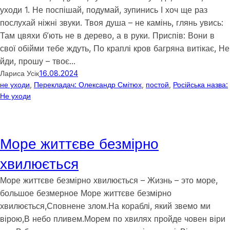
уходи 1. Не поспішай, подумай, зупинись І хоч ще раз
послухай ніжні звуки. Твоя душа – не камінь, глянь увись:
Там цвяхи б’ють не в дерево, а в руки. Приспів: Вони в
свої обійми тебе ждуть, По краплі кров багряна витікає, Не
йди, прошу – твоє…
Лариса Усік
16.08.2024
не уходи
, 
Перекладач: Олександр Смітюх
, 
постой
, 
Російська назва:
Не уходи
Море життєве безмірно
хвилюється
Море життєве безмірно хвилюється – Жизнь – это море,
большое безмерное Море життєве безмірно
хвилюється,Сповнене злом.На кораблі, який звемо ми
вірою,В небо пливем.Морем по хвилях пройде човен віри