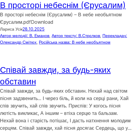
В просторі небеснім (Єрусалим)
В просторі небеснім (Єрусалим) – В небе необъятном
Єрусалим.pdfDownload
Лариса Усік
28.10.2025
Автор мелодії: В. Еманов
, 
Автор тексту: В.Стрєлков
, 
Перекладач:
Олександр Смітюх
, 
Російська назва: В небе необъятном
Співай завжди, за будь-яких
обставин
Співай завжди, за будь-яких обставин. Нехай над світом
пісня задзвенить… І через біль, й коли на серці рани, Хай
спів звучить, хай спів звучить. Приспів: У когось пісня
лютість викликає, А іншим – втіха серцю та бальзам.
Нехай вона і старість потішає, І дасть натхнення молодим
серцям. Співай завжди, хай пісня досягає Сердець, що у…