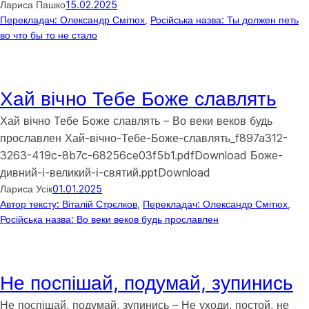
Лариса Пашко
15.02.2025
Перекладач: Олександр Смітюх
, 
Російська назва: Ты должен петь
во что бы то не стало
Хай вічно Тебе Боже славлять
Хай вічно Тебе Боже славлять – Во веки веков будь
прославлен Хай-вічно-Тебе-Боже-славлять_f897a312-
3263-419c-8b7c-68256ce03f5b1.pdfDownload Боже-
дивний-і-великий-і-святий.pptDownload
Лариса Усік
01.01.2025
Автор тексту: Віталій Стрєлков
, 
Перекладач: Олександр Смітюх
, 
Російська назва: Во веки веков будь прославлен
Не поспішай, подумай, зупинись
Не поспішай, подумай, зупинись – Не уходи, постой, не