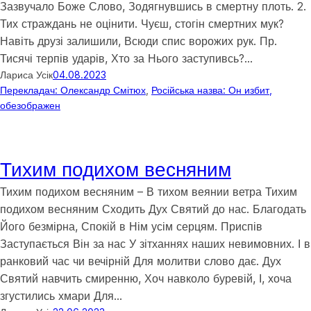
Зазвучало Боже Слово, Зодягнувшись в смертну плоть. 2.
Тих страждань не оцінити. Чуєш, стогін смертних мук?
Навіть друзі залишили, Всюди спис ворожих рук. Пр.
Тисячі терпів ударів, Хто за Нього заступивсь?…
Лариса Усік
04.08.2023
Перекладач: Олександр Смітюх
, 
Російська назва: Он избит,
обезображен
Тихим подихом весняним
Тихим подихом весняним – В тихом веянии ветра Тихим
подихом весняним Сходить Дух Святий до нас. Благодать
Його безмірна, Спокій в Нім усім серцям. Приспів
Заступається Він за нас У зітханнях наших невимовних. І в
ранковий час чи вечірній Для молитви слово дає. Дух
Святий навчить смиренню, Хоч навколо буревій, І, хоча
згустились хмари Для…