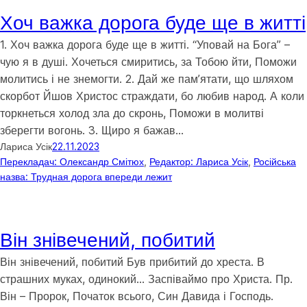
Хоч важка дорога буде ще в житті
1. Хоч важка дорога буде ще в житті. “Уповай на Бога” –
чую я в душі. Хочеться смиритись, за Тобою йти, Поможи
молитись і не знемогти. 2. Дай же пам’ятати, що шляхом
скорбот Йшов Христос страждати, бо любив народ. А коли
торкнеться холод зла до скронь, Поможи в молитві
зберегти вогонь. 3. Щиро я бажав…
Лариса Усік
22.11.2023
Перекладач: Олександр Смітюх
, 
Редактор: Лариса Усік
, 
Російська
назва: Трудная дорога впереди лежит
Він знівечений, побитий
Він знівечений, побитий Був прибитий до хреста. В
страшних муках, одинокий… Заспіваймо про Христа. Пр.
Він – Пророк, Початок всього, Син Давида і Господь.