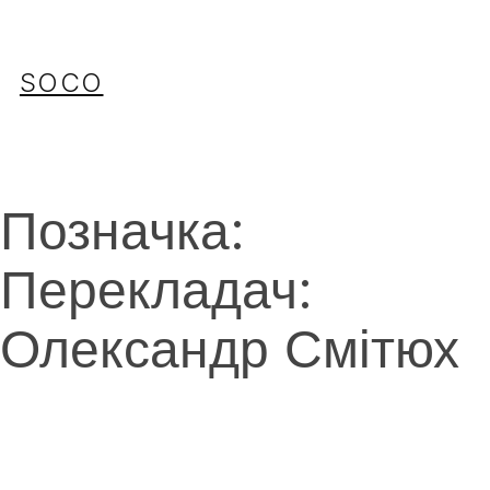
Перейти
до
вмісту
SOCO
Позначка:
Перекладач:
Олександр Смітюх