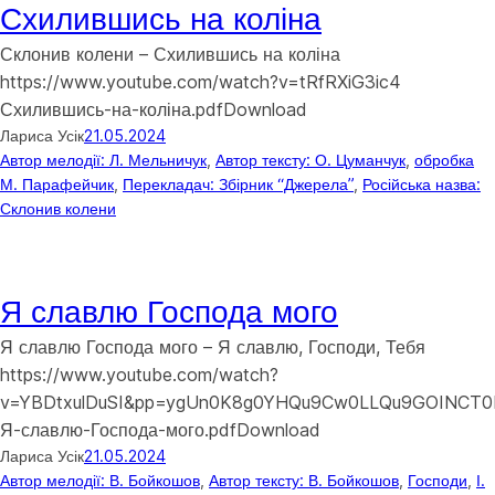
Схилившись на коліна
Склонив колени – Схилившись на коліна
https://www.youtube.com/watch?v=tRfRXiG3ic4
Схилившись-на-коліна.pdfDownload
Лариса Усік
21.05.2024
Автор мелодії: Л. Мельничук
, 
Автор тексту: О. Цуманчук
, 
обробка
М. Парафейчик
, 
Перекладач: Збірник “Джерела”
, 
Російська назва:
Склонив колени
Я славлю Господа мого
Я славлю Господа мого – Я славлю, Господи, Тебя
https://www.youtube.com/watch?
v=YBDtxulDuSI&pp=ygUn0K8g0YHQu9Cw0LLQu9GOINCT0
Я-славлю-Господа-мого.pdfDownload
Лариса Усік
21.05.2024
Автор мелодії: В. Бойкошов
, 
Автор тексту: В. Бойкошов
, 
Господи
, 
І.