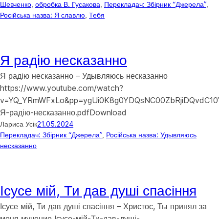
Шевченко
, 
обробка В. Гусакова
, 
Перекладач: Збірник “Джерела”
, 
Російська назва: Я славлю
, 
Тебя
Я радію несказанно
Я радію несказанно – Удывляюсь несказанно
https://www.youtube.com/watch?
v=YQ_YRmWFxLo&pp=ygUi0K8g0YDQsNC00ZbRjiDQvdC1
Я-радію-несказанно.pdfDownload
Лариса Усік
21.05.2024
Перекладач: Збірник “Джерела”
, 
Російська назва: Удывляюсь
несказанно
Ісусе мій, Ти дав душі спасіння
Ісусе мій, Ти дав душі спасіння – Христос, Ты принял за
меня мучение Ісусе-мій-Ти-дав-душі-