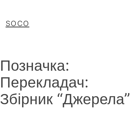
Перейти
до
вмісту
SOCO
Позначка:
Перекладач:
Збірник “Джерела”