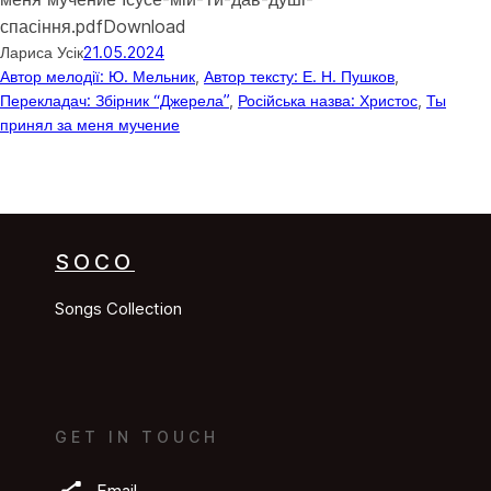
спасіння.pdfDownload
Лариса Усік
21.05.2024
Автор мелодії: Ю. Мельник
, 
Автор тексту: Е. Н. Пушков
, 
Перекладач: Збірник “Джерела”
, 
Російська назва: Христос
, 
Ты
принял за меня мучение
SOCO
Songs Collection
GET IN TOUCH