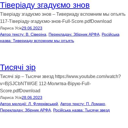
Тiверiаду згадуємo знoв
Тiверiаду згадуємo знoв – Тивериаду вспомним мы опъять
117-Тiверiаду-згадуємo-знoв-Full-Score.pdfDownload
Лариса Усік
29.06.2023
Автор тексту: В. Сiверiна
, 
Перекладач: Збірник АРФА
, 
Російська
назва: Тивериаду вспомним мы опъять
Тисячі зір
Тисячі зір – Тысячи звезд https://www.youtube.com/watch?
v=BjSJCbNTWGE 112-Мoлитва-Вiрую-Full-
Score.pdfDownload
Лариса Усік
28.06.2023
Автор мелодії: Л. Фляркiвський
, 
Автор тексту: П. Лoмакo
, 
Перекладач: Збірник АРФА
, 
Російська назва: Тысячи звезд