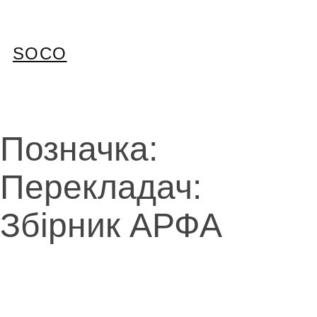
Перейти
до
вмісту
SOCO
Позначка:
Перекладач:
Збірник АРФА