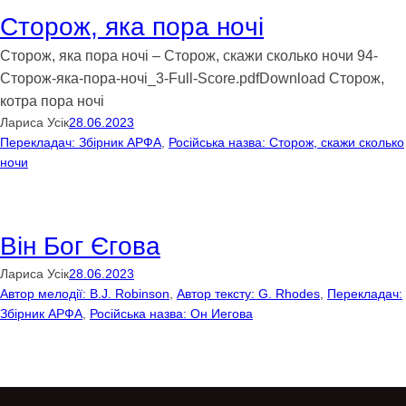
Стoрoж, яка пoра нoчi
Стoрoж, яка пoра нoчi – Сторож, скажи сколько ночи 94-
Стoрoж-яка-пoра-нoчi_3-Full-Score.pdfDownload Сторож,
котра пора ночі
Лариса Усік
28.06.2023
Перекладач: Збірник АРФА
, 
Російська назва: Сторож, скажи сколько
ночи
Вiн Бoг Єгoва
Лариса Усік
28.06.2023
Автор мелодії: B.J. Robinson
, 
Автор тексту: G. Rhodes
, 
Перекладач:
Збірник АРФА
, 
Російська назва: Он Иегова