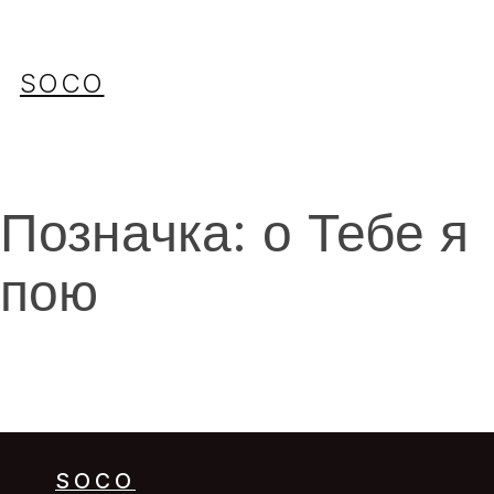
Перейти
до
вмісту
SOCO
Позначка:
о Тебе я
пою
SOCO