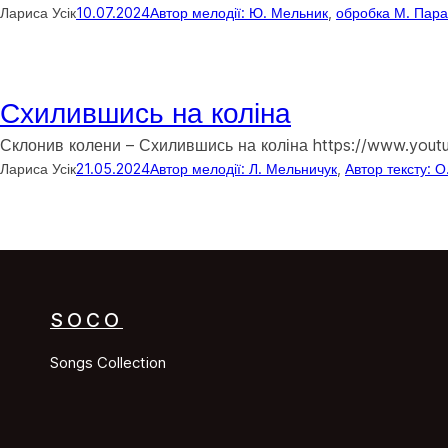
Лариса Усік
10.07.2024
Автор мелодії: Ю. Мельник
, 
обробка М. Пар
Схилившись на коліна
Склонив колени – Схилившись на коліна https://www.you
Лариса Усік
21.05.2024
Автор мелодії: Л. Мельничук
, 
Автор тексту: 
SOCO
Songs Collection