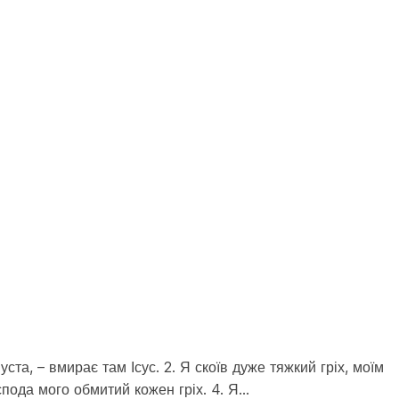
ста, – вмирає там Ісус. 2. Я скоїв дуже тяжкий гріх, моїм
Господа мого обмитий кожен гріх. 4. Я…