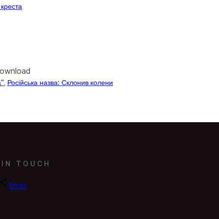
 креста
Download
”
, 
Російська назва: Склонив колени
 IN TOUCH
Email