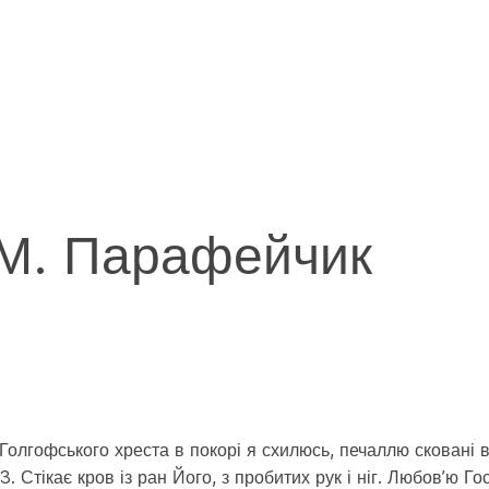
М. Парафейчик
Голгофського хреста в покорі я схилюсь, печаллю сковані ву
 3. Стікає кров із ран Його, з пробитих рук і ніг. Любов’ю 