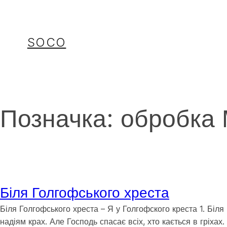
Перейти
до
вмісту
SOCO
Позначка:
обробка 
Біля Голгофського хреста
Біля Голгофського хреста – Я у Голгофского креста 1. Біля 
надіям крах. Але Господь спасає всіх, хто кається в гріхах.