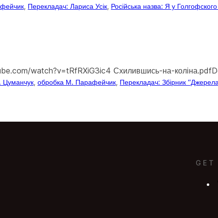
афейчик
, 
Перекладач: Лариса Усік
, 
Російська назва: Я у Голгофского
tube.com/watch?v=tRfRXiG3ic4 Схилившись-на-коліна.pdf
О. Цуманчук
, 
обробка М. Парафейчик
, 
Перекладач: Збірник “Джерела
GET