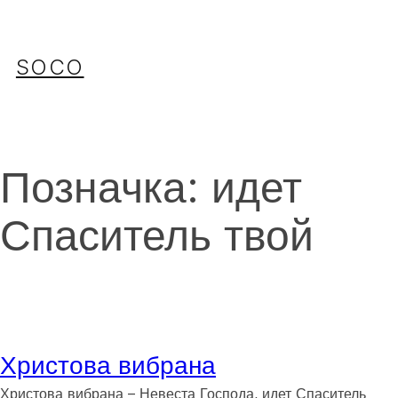
Перейти
до
вмісту
SOCO
Позначка:
идет
Спаситель твой
Христова вибрана
Христова вибрана – Невеста Господа, идет Спаситель