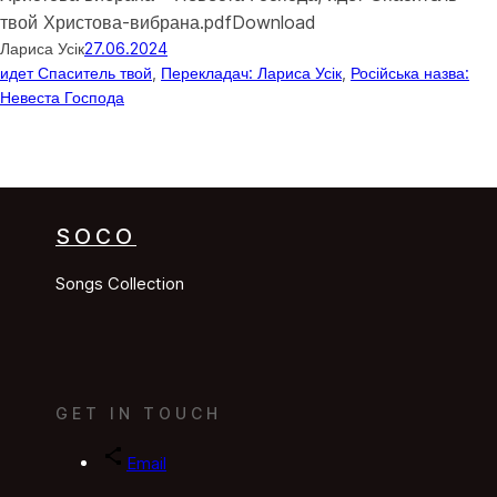
твой Христова-вибрана.pdfDownload
Лариса Усік
27.06.2024
идет Спаситель твой
, 
Перекладач: Лариса Усік
, 
Російська назва:
Невеста Господа
SOCO
Songs Collection
GET IN TOUCH
Email