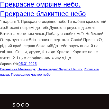
Прекрасне омріяне небо.
Прекрасне блакитнеє небо
1 варіант.1. Прекрасне омріяне небо,Ти вабиш красою мій
зір.В оселі незримі до тебеДушею я рвусь від землі.
Вітчизна мене там чекає,Побачу я любих моїх.Небесний
Отець зустрічаєВсіх вірних в чертогах Своїх! Приспів:О,
рідний край, серцю бажаний!До тебе рвусь вночі й на
світанні.Спіши, друже, й ти до Христа –Коротке наше
життя. 2. І цим сподіванням живу я,Що…
Лариса Усік
05.01.2025
Валентина Мельничук
, 
Перекладач: Лариса Пашко
, 
Російська
назва: Прекрасное чистое небо
SOCO