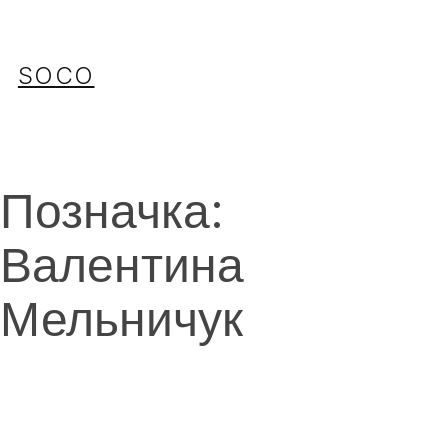
Перейти
до
вмісту
SOCO
Позначка:
Валентина
Мельничук