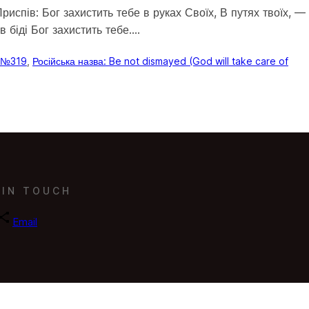
риспів: Бог захистить тебе в руках Своїх, В путях твоїх, —
в біді Бог захистить тебе.…
) №319
, 
Російська назва: Be not dismayed (God will take care of
 IN TOUCH
Email