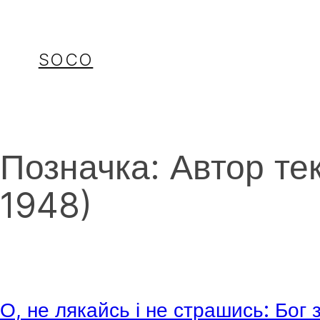
Перейти
до
вмісту
SOCO
Позначка:
Автор тек
1948)
О, не лякайсь і не страшись: Бог 