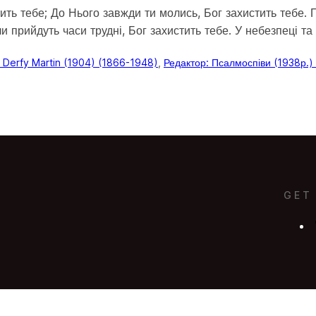
ить тебе; До Нього завжди ти молись, Бог захистить тебе. П
ли прийдуть часи трудні, Бог захистить тебе. У небезпеці та 
la Derfy Martin (1904) (1866-1948)
, 
Редактор: Псалмоспіви (1938р.
GET