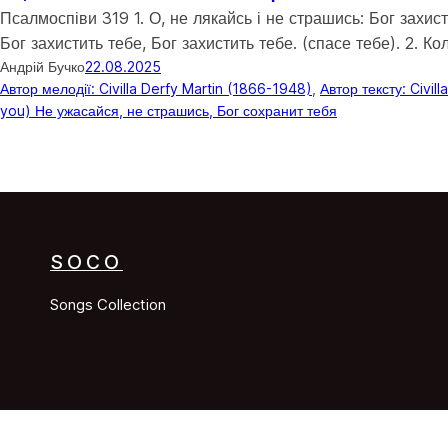
Псалмоспіви 319 1. О, не лякайсь і не страшись: Бог захист
Бог захистить тебе, Бог захистить тебе. (спасе тебе). 2. Ко
Андрій Бучко
22.08.2025
Автор мелодії: Civilla Derfy Martin (1866-1948)
, 
Автор тексту: Civil
you) Не ужасайся, не страшись, Бог сохранит тебя
SOCO
Songs Collection