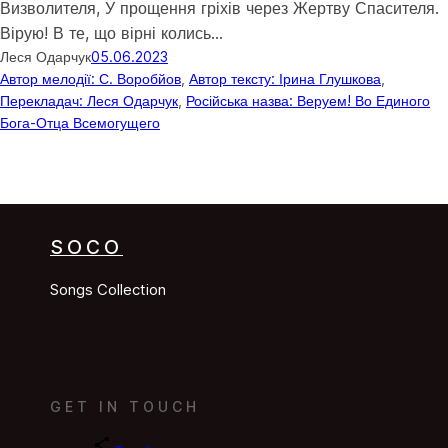
Визволителя, У прощення гріхів через Жертву Спасителя.
Вірую! В те, що вірні колись…
Леся Одарчук
05.06.2023
Автор мелодії: С. Воробйов
, 
Автор тексту: Ірина Глушкова
, 
Перекладач: Леся Одарчук
, 
Російська назва: Веруем! Во Единого
Бога-Отца Всемогущего
SOCO
Songs Collection
GET IN TOUCH