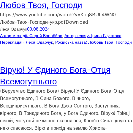
Любов Твоя, Господи
https://www.youtube.com/watch?v=Kog8BUL4WN0
Любов-Твоя-Господи-укр.pdfDownload
Леся Одарчук
03.08.2024
Автор мелодії: Сергій Воробйов
, 
Автор тексту: Ірина Глушкова
, 
Перекладач: Леся Одарчук
, 
Російська назва: Любовь Твоя, Господи
Вірую! У Єдиного Бога-Отця
Всемогутнього
(Веруем во Единого Бога) Вірую! У Єдиного Бога-Отця
Всемогутнього, В Сина Божого, Вічного,
Всюдиприсутнього, В Бога-Духа Святого, Заступника
вірного, В Триєдиного Бога, у Бога Єдиного. Вірую! Трійці
вічній, могутній незмінно вклоняюся, Кров’ю Сина ціную та
нею спасаюся. Вірю в прихід на землю Христа-