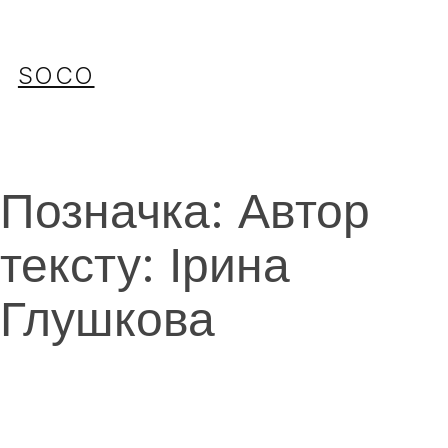
Перейти
до
вмісту
SOCO
Позначка:
Автор
тексту: Ірина
Глушкова