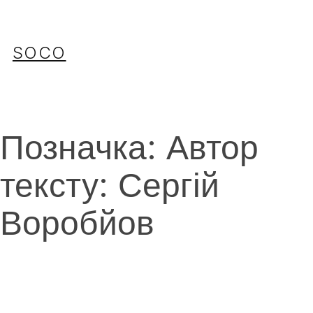
Перейти
до
вмісту
SOCO
Позначка:
Автор
тексту: Сергій
Воробйов