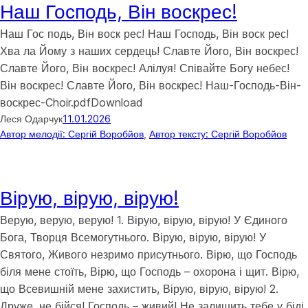
Наш Господь, Він воскрес!
Наш Гос подь, Він воск рес! Наш Господь, Він воск рес!
Хва ла Йому з наших сердець! Славте Його, Він воскрес!
Славте Його, Він воскрес! Алілуя! Співайте Богу небес!
Він воскрес! Славте Його, Він воскрес! Наш-Господь-Він-
воскрес-Choir.pdfDownload
Леся Одарчук
11.01.2026
Автор мелодії: Сергій Воробйов
, 
Автор тексту: Сергій Воробйов
Вірую, вірую, вірую!
Верую, верую, верую! 1. Вірую, вірую, вірую! У Єдиного
Бога, Творця Всемогутнього. Вірую, вірую, вірую! У
Святого, Живого незримо присутнього. Вірю, що Господь
біля мене стоїть, Вірю, що Господь – охорона і щит. Вірю,
що Всевишній мене захистить, Вірую, вірую, вірую! 2.
Друже, не бійся! Господь – живий! Не залишить тебе у біді,