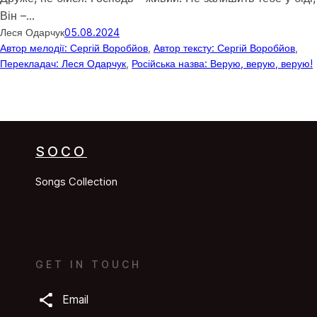
Він –…
Леся Одарчук
05.08.2024
Автор мелодії: Сергій Воробйов
, 
Автор тексту: Сергій Воробйов
, 
Перекладач: Леся Одарчук
, 
Російська назва: Верую, верую, верую!
SOCO
Songs Collection
GET IN TOUCH
Email