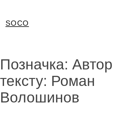
Перейти
до
вмісту
SOCO
Позначка:
Автор
тексту: Роман
Волошинов