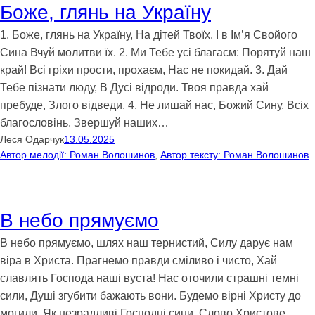
Боже, глянь на Україну
1. Боже, глянь на Україну, На дітей Твоїх. І в Ім’я Свойого
Сина Вчуй молитви їх. 2. Ми Тебе усі благаєм: Порятуй наш
край! Всі гріхи прости, прохаєм, Нас не покидай. 3. Дай
Тебе пізнати люду, В Дусі відроди. Твоя правда хай
пребуде, Злого відведи. 4. Не лишай нас, Божий Сину, Всіх
благословінь. Звершуй наших…
Леся Одарчук
13.05.2025
Автор мелодії: Роман Волошинов
, 
Автор тексту: Роман Волошинов
В небо прямуємо
В небо прямуємо, шлях наш тернистий, Силу дарує нам
віра в Христа. Прагнемо правди сміливо і чисто, Хай
славлять Господа наші вуста! Нас оточили страшні темні
сили, Душі згубити бажають вони. Будемо вірні Христу до
могили, Як незрадливі Господні сини. Слово Христове