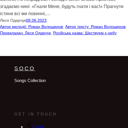
згадаємо нині: «Гнали Мене, будуть гнати і вас!» Прагнути
істини всі ми повинні,…
Леся Одарчук
08.06.2023
Автор мелодії: Роман Волошинов
, 
Автор тексту: Роман Волошинов
, 
Перекладач: Леся Одарчук
, 
Російська назва: Шествуем к небу
SOCO
Songs Collection
GET IN TOUCH
Email