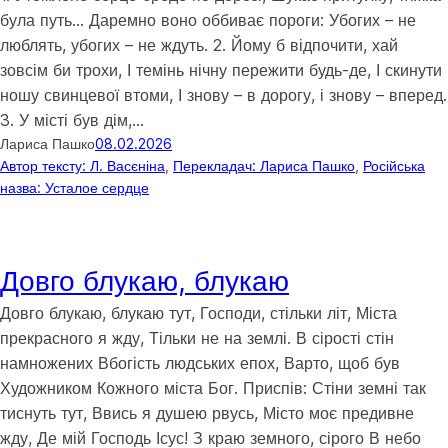
була путь… Даремно воно оббиває пороги: Убогих – не
люблять, убогих – не ждуть. 2. Йому б відпочити, хай
зовсім би трохи, І темінь нічну пережити будь-де, І скинути
ношу свинцевої втоми, І знову – в дорогу, і знову – вперед.
3. У місті був дім,…
Лариса Пашко
08.02.2026
Автор тексту: Л. Васєніна
, 
Перекладач: Лариса Пашко
, 
Російська
назва: Усталое сердце
Довго блукаю, блукаю
Довго блукаю, блукаю тут, Господи, стільки літ, Міста
прекрасного я жду, Тільки не на землі. В сірості стін
намножених Вбогість людських епох, Варто, щоб був
Художником Кожного міста Бог. Приспів: Стіни земні так
тиснуть тут, Ввись я душею рвусь, Місто моє предивне
жду, Де мій Господь Ісус! З краю земного, сірого В небо