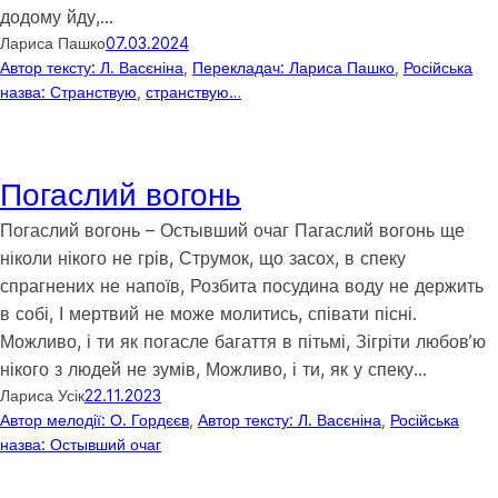
додому йду,…
Лариса Пашко
07.03.2024
Автор тексту: Л. Васєніна
, 
Перекладач: Лариса Пашко
, 
Російська
назва: Странствую
, 
странствую…
Погаслий вогонь
Погаслий вогонь – Остывший очаг Пагаслий вогонь ще
ніколи нікого не грів, Струмок, що засох, в спеку
спрагнених не напоїв, Розбита посудина воду не держить
в собі, І мертвий не може молитись, співати пісні.
Можливо, і ти як погасле багаття в пітьмі, Зігріти любов’ю
нікого з людей не зумів, Можливо, і ти, як у спеку…
Лариса Усік
22.11.2023
Автор мелодії: О. Гордєєв
, 
Автор тексту: Л. Васєніна
, 
Російська
назва: Остывший очаг