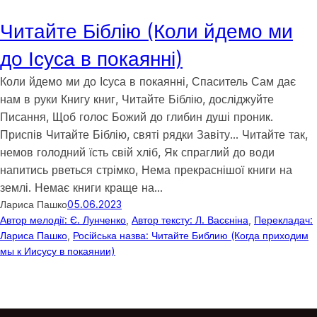
Читайте Біблію (Коли йдемо ми
до Ісуса в покаянні)
Коли йдемо ми до Ісуса в покаянні, Спаситель Сам дає
нам в руки Книгу книг, Читайте Біблію, досліджуйте
Писання, Щоб голос Божий до глибин душі проник.
Приспів Читайте Біблію, святі рядки Завіту… Читайте так,
немов голодний їсть свій хліб, Як спраглий до води
напитись рветься стрімко, Нема прекраснішої книги на
землі. Немає книги краще на…
Лариса Пашко
05.06.2023
Автор мелодії: Є. Лунченко
, 
Автор тексту: Л. Васєніна
, 
Перекладач:
Лариса Пашко
, 
Російська назва: Читайте Библию (Когда приходим
мы к Иисусу в покаянии)