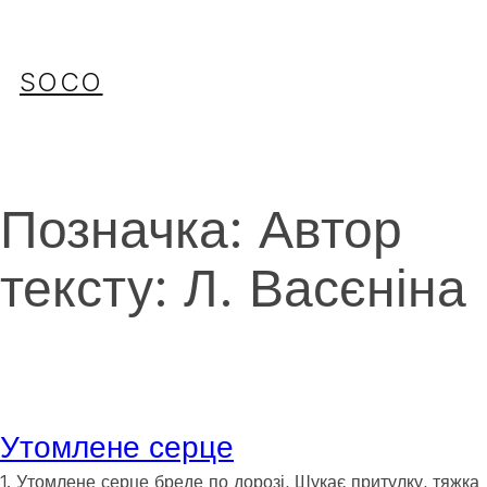
Перейти
до
вмісту
SOCO
Позначка:
Автор
тексту: Л. Васєніна
Утомлене серце
1. Утомлене серце бреде по дорозі, Шукає притулку, тяжка