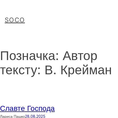
Перейти
до
вмісту
SOCO
Позначка:
Автор
тексту: В. Крейман
Славте Господа
Лариса Пашко
28.08.2025