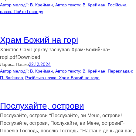
Автор мелодії: В. Крейман
, 
Автор тексту: В. Крейман
, 
Російська
назва: Пойте Господу
Храм Божий на горі
Христос Сам Церкву заснував Храм-Божий-на-
горі.pdfDownload
Лариса Пашко
22.12.2024
Автор мелодії: В. Крейман
, 
Автор тексту: В. Крейман
, 
Перекладач:
П. Завʼялов
, 
Російська назва: Храм Божий на горе
Послухайте, острови
Послухайте, острови “Послухайте, ви Мене, острови!
Послухайте, острови, Послухайте, ви Мене, острови!”-
Повелів Господь, повелів Господь. “Настане день для вас,