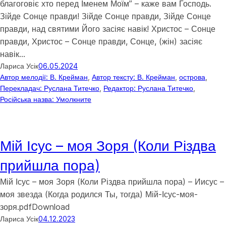
благоговіє хто перед Іменем Моїм” – каже вам Господь.
Зійде Сонце правди! Зійде Сонце правди, Зійде Сонце
правди, над святими Його засіяє навік! Христос – Сонце
правди, Христос – Сонце правди, Сонце, (жін) засіяє
навік…
Лариса Усік
06.05.2024
Автор мелодії: В. Крейман
, 
Автор тексту: В. Крейман
, 
острова
, 
Перекладач: Руслана Титечко
, 
Редактор: Руслана Титечко
, 
Російська назва: Умолкните
Мій Ісус – моя Зоря (Коли Різдва
прийшла пора)
Мій Ісус – моя Зоря (Коли Різдва прийшла пора) – Иисус –
моя звезда (Когда родился Ты, тогда) Мій-Ісус-моя-
зоря.pdfDownload
Лариса Усік
04.12.2023