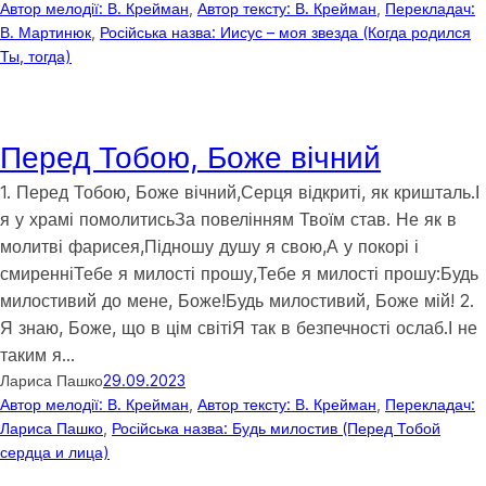
Автор мелодії: В. Крейман
, 
Автор тексту: В. Крейман
, 
Перекладач:
В. Мартинюк
, 
Російська назва: Иисус – моя звезда (Когда родился
Ты, тогда)
Перед Тобою, Боже вічний
1. Перед Тобою, Боже вічний,Серця відкриті, як кришталь.І
я у храмі помолитисьЗа повелінням Твоїм став. Не як в
молитві фарисея,Підношу душу я свою,А у покорі і
смиренніТебе я милості прошу,Тебе я милості прошу:Будь
милостивий до мене, Боже!Будь милостивий, Боже мій! 2.
Я знаю, Боже, що в цім світіЯ так в безпечності ослаб.І не
таким я…
Лариса Пашко
29.09.2023
Автор мелодії: В. Крейман
, 
Автор тексту: В. Крейман
, 
Перекладач:
Лариса Пашко
, 
Російська назва: Будь милостив (Перед Тобой
сердца и лица)