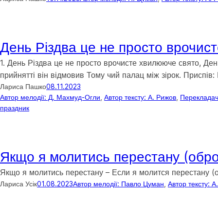
День Різдва це не просто врочис
1. День Різдва це не просто врочисте хвилююче свято, Ден
прийнятті він відмовив Тому чий палац між зірок. Приспів:
Лариса Пашко
08.11.2023
Автор мелодії: Д. Махмуд-Огли
, 
Автор тексту: А. Рижов
, 
Перекладач
праздник
Якщо я молитись перестану (обр
Якщо я молитись перестану – Если я молится перестану 
Лариса Усік
01.08.2023
Автор мелодії: Павло Цуман
, 
Автор тексту: А