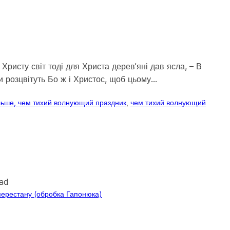
Христу світ тоді для Христа дерев’яні дав ясла, – В
ди розцвітуть Бо ж і Христос, щоб цьому…
ольше, чем тихий волнующий праздник
, 
чем тихий волнующий
oad
 перестану (обробка Гапонюка)