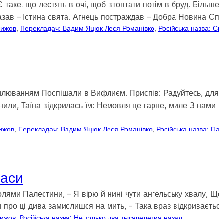
? Є таке, що лестять в очі, щоб втоптати потім в бруд. Біль
казав – Істина свята. Агнець постраждав – Добра Новина С
Рижов
, 
Перекладач: Вадим Яцюк Леся Романівко
, 
Російська назва: С
з хвилюванням Поспішали в Вифлиєм. Приспів: Радуйтесь, дл
нили, Таїна відкрилась їм: Немовля це гарне, миле З нами 
Рижов
, 
Перекладач: Вадим Яцюк Леся Романівко
, 
Російська назва: П
часи
ад полями Палестини, – Я вірю й нині чути ангельську хвалу
и про ці дива замислишся на мить, – Така враз відкриваєть
Рижов
, 
Російська назва: Не только два тысячелетия назад