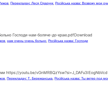
 Рижов
, 
Перекладач: Леся Одарчук
, 
Російська назва: Возвожу мои оч
ь больно Господи-нам-боляче-до-краю.pdfDownload
ижов
, 
нам очень-очень больно
, 
Російська назва: Господи
льями https://youtu.be/vGnMRBQzYsw?si=J_DAFu3IEogNbVcd
жов
, 
Перекладач: Т. Бережанська
, 
Російська назва: Ты ветер под м