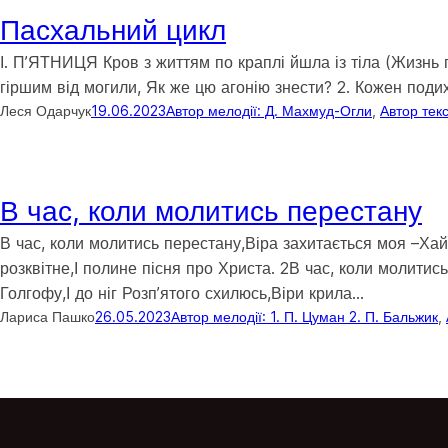
Пасхальний цикл
І. П’ЯТНИЦЯ Кров з життям по краплі йшла із тіла (Жизнь п
гіршим від могили, Як же цю агонію знести? 2. Кожен поди
Леся Одарчук
19.06.2023
Автор мелодії: Д. Махмуд-Огли
, 
Автор текс
В час, коли молитись перестану
В час, коли молитись перестану,Віра захитається моя –Хай 
розквітне,І полине пісня про Христа. 2В час, коли молити
Голгофу,І до ніг Розп’ятого схилюсь,Віри крила…
Лариса Пашко
26.05.2023
Автор мелодії: 1. П. Цуман 2. П. Бальжик
, 