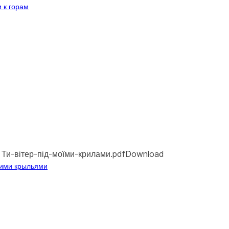
и к горам
 Ти-вітер-під-моїми-крилами.pdfDownload
оими крыльями