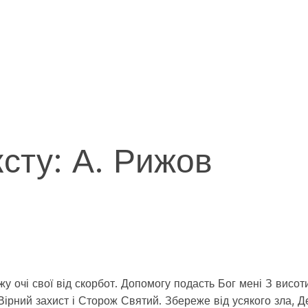
ксту: А. Рижов
у очі свої від скорбот. Допомогу подасть Бог мені З висоти
 Вірний захист і Сторож Святий. Збереже від усякого зла, 