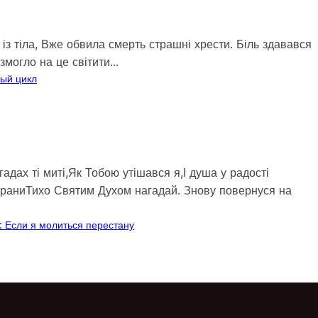
із тіла, Вже обвила смерть страшні хрести. Біль здавався
 змогло на це світити…
ный цикл
адах ті миті,Як Тобою утішався я,І душа у радості
 й раниТихо Святим Духом нагадай. Знову повернуся на
а: Если я молиться перестану