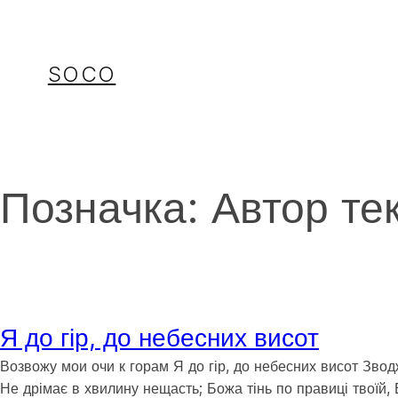
Перейти
до
вмісту
SOCO
Позначка:
Автор те
Я до гір, до небесних висот
Возвожу мои очи к горам Я до гір, до небесних висот Зводж
Не дрімає в хвилину нещасть; Божа тінь по правиці твоїй,