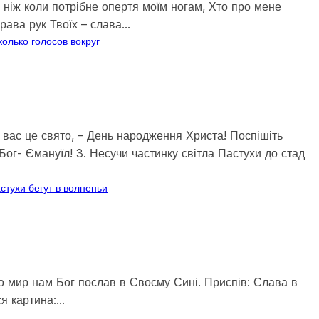
ше ніж коли потрібне опертя моїм ногам, Хто про мене
права рук Твоїх – слава…
колько голосов вокруг
я вас це свято, – День народження Христа! Поспішіть
Бог- Ємануїл! 3. Несучи частинку світла Пастухи до стад
астухи бегут в волненьи
, Що мир нам Бог послав в Своєму Сині. Приспів: Слава в
ся картина:…