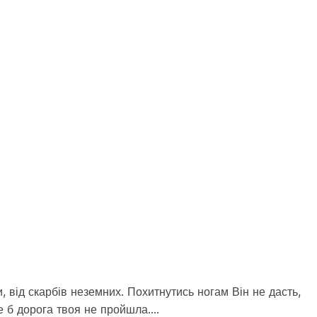
, від скарбів неземних. Похитнутись ногам Він не дасть,
Де б дорога твоя не пройшла.…