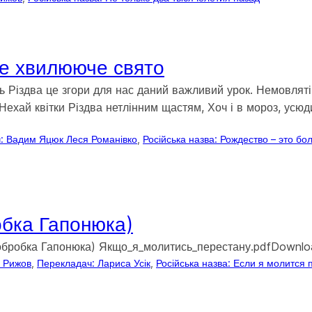
те хвилююче свято
ь Різдва це згори для нас даний важливий урок. Немовляті 
 Нехай квітки Різдва нетлінним щастям, Хоч і в мороз, усю
: Вадим Яцюк Леся Романівко
, 
Російська назва: Рождество – это б
обка Гапонюка)
(обробка Гапонюка) Якщо_я_молитись_перестану.pdfDownl
. Рижов
, 
Перекладач: Лариса Усік
, 
Російська назва: Если я молится