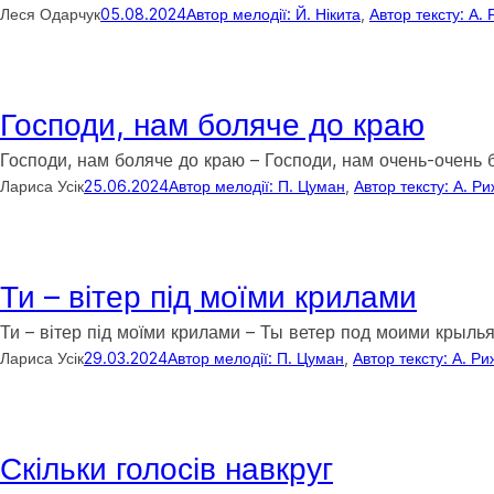
Леся Одарчук
05.08.2024
Автор мелодії: Й. Нікита
, 
Автор тексту: А.
Господи, нам боляче до краю
Господи, нам боляче до краю – Господи, нам очень-очен
Лариса Усік
25.06.2024
Автор мелодії: П. Цуман
, 
Автор тексту: А. Р
Ти – вітер під моїми крилами
Ти – вітер під моїми крилами – Ты ветер под моими кры
Лариса Усік
29.03.2024
Автор мелодії: П. Цуман
, 
Автор тексту: А. Ри
Скільки голосів навкруг