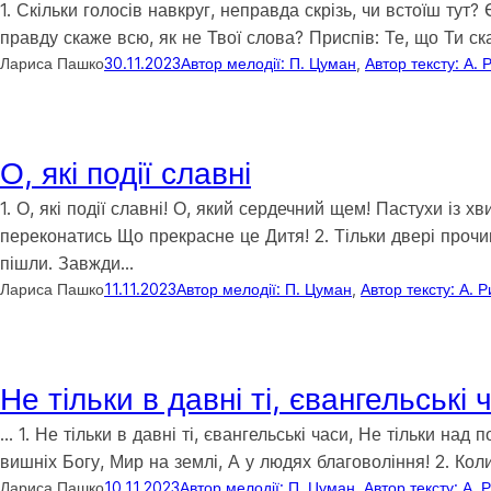
1. Скільки голосів навкруг, неправда скрізь, чи встоїш тут
правду скаже всю, як не Твої слова? Приспів: Те, що Ти с
Лариса Пашко
30.11.2023
Автор мелодії: П. Цуман
, 
Автор тексту: А. 
О, які події славні
1. О, які події славні! О, який сердечний щем! Пастухи і
переконатись Що прекрасне це Дитя! 2. Тільки двері прочи
пішли. Завжди…
Лариса Пашко
11.11.2023
Автор мелодії: П. Цуман
, 
Автор тексту: А. 
Не тільки в давні ті, євангельські 
… 1. Не тільки в давні ті, євангельські часи, Не тільки н
вишніх Богу, Мир на землі, А у людях благовоління! 2. Кол
Лариса Пашко
10.11.2023
Автор мелодії: П. Цуман
, 
Автор тексту: А. 