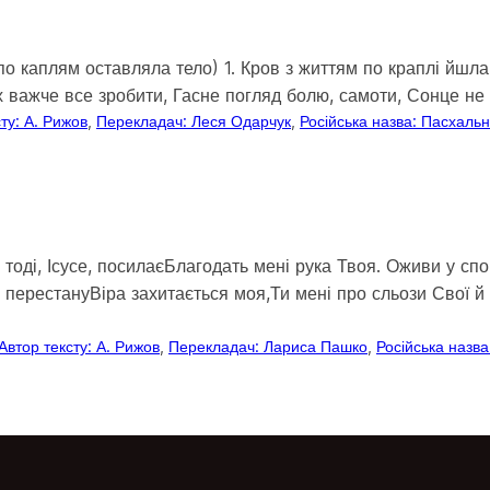
о каплям оставляла тело) 1. Кров з життям по краплі йшла 
х важче все зробити, Гасне погляд болю, самоти, Сонце не
ту: А. Рижов
, 
Перекладач: Леся Одарчук
, 
Російська назва: Пасхаль
тоді, Ісусе, посилаєБлагодать мені рука Твоя. Оживи у спог
сь перестануВіра захитається моя,Ти мені про сльози Свої
Автор тексту: А. Рижов
, 
Перекладач: Лариса Пашко
, 
Російська назв