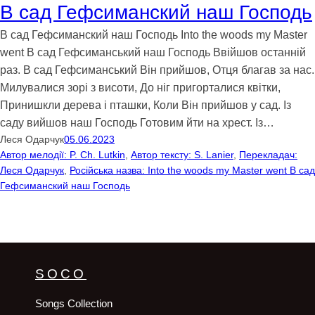
В сад Гефсиманский наш Господь
В сад Гефсиманский наш Господь Into the woods my Master
went В сад Гефсиманський наш Господь Ввійшов останній
раз. В сад Гефсиманський Він прийшов, Отця благав за нас.
Милувалися зорі з висоти, До ніг пригорталися квітки,
Принишкли дерева і пташки, Коли Він прийшов у сад. Із
саду вийшов наш Господь Готовим йти на хрест. Із…
Леся Одарчук
05.06.2023
Автор мелодії: P. Ch. Lutkin
, 
Автор тексту: S. Lanier
, 
Перекладач:
Леся Одарчук
, 
Російська назва: Into the woods my Master went В сад
Гефсиманский наш Господь
SOCO
Songs Collection