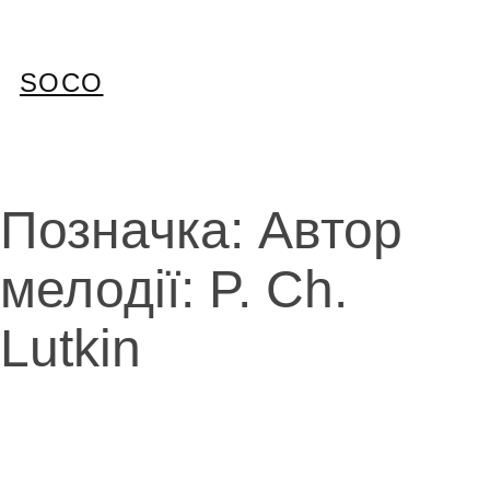
Перейти
до
вмісту
SOCO
Позначка:
Автор
мелодії: P. Ch.
Lutkin