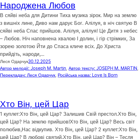
Народжена Любов
В сяйві неба для Дитини Тиха музика зірок. Мир на землю
з вишніх лине, Диво нам дарує Бог. Алілуя, в ніч святую В
сяйві неба Спас прийшов. Алілуя, алілуя! Це Дитя з небес
– Любов. Ніч наповнена хвалою І долин, і гір стрімких, За
зорею золотою Йти до Спаса кличе всіх. До Христа
прийдіть, народи,…
Леся Одарчук
30.12.2025
Автор мелодії: Joseph M. Martin
, 
Автор тексту: JOSEPH M. MARTIN
,
Перекладач: Леся Одарчук
, 
Російська назва: Love Is Born
Хто Він, цей Цар
1 куплет:Хто Він, цей Цар? Залишив Свій престол.Хто Він,
цей Цар? На землю прийшов!Хто Він, цей Цар? Весь світ
полюбив,Нас відкупив. Хто Він, цей Цар? 2 куплет:Хто Він,
цей Цар? В любові святий.Хто Він, цей Цар? Він – Тесля