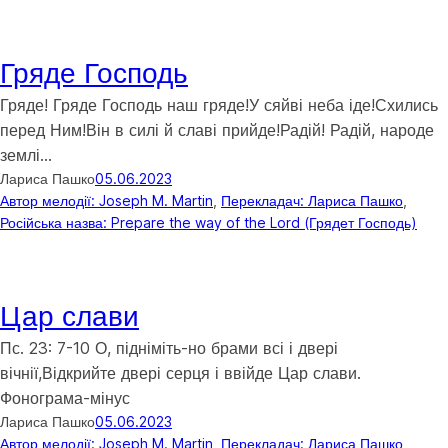
Гряде Господь
Гряде! Гряде Господь наш гряде!У сяйві неба іде!Схились
перед Ним!Він в силі й славі прийде!Радій! Радій, народе
землі…
Лариса Пашко
05.06.2023
Автор мелодії: Joseph M. Martin
, 
Перекладач: Лариса Пашко
, 
Російська назва: Prepare the way of the Lord (Грядет Господь)
Цар слави
Пс. 23: 7-10 О, підніміть-но брами всі і двері
вічнії,Відкрийте двері серця і ввійде Цар слави.
Фонограма-мінус
Лариса Пашко
05.06.2023
Автор мелодії: Joseph M. Martin
, 
Перекладач: Лариса Пашко
, 