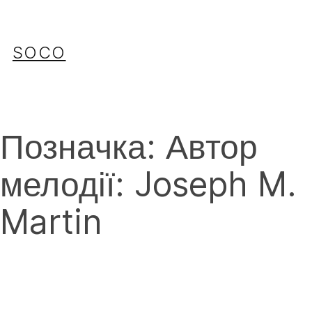
Перейти
до
вмісту
SOCO
Позначка:
Автор
мелодії: Joseph M.
Martin