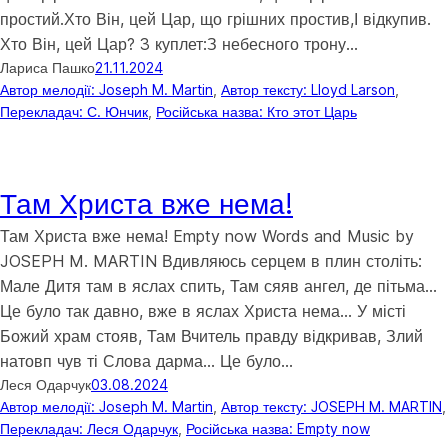
простий.Хто Він, цей Цар, що грішних простив,І відкупив.
Хто Він, цей Цар? 3 куплет:З небесного трону…
Лариса Пашко
21.11.2024
Автор мелодії: Joseph M. Martin
, 
Автор тексту: Lloyd Larson
, 
Перекладач: С. Юнчик
, 
Російська назва: Кто этот Царь
Там Христа вже нема!
Там Христа вже нема! Empty now Words and Music by
JOSEPH M. MARTIN Вдивляюсь серцем в плин століть:
Мале Дитя там в яслах спить, Там сяяв ангел, де пітьма…
Це було так давно, вже в яслах Христа нема… У місті
Божий храм стояв, Там Вчитель правду відкривав, Злий
натовп чув ті Слова дарма… Це було…
Леся Одарчук
03.08.2024
Автор мелодії: Joseph M. Martin
, 
Автор тексту: JOSEPH M. MARTIN
,
Перекладач: Леся Одарчук
, 
Російська назва: Empty now