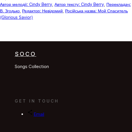
Автор мелодії: Cindy Berry
, 
Автор тексту: Cindy Berry
, 
Перекладач:
В. Згодько
, 
Редактор: Невідомий
, 
Російська назва: Мой Спаситель
(Glorious Savior)
SOCO
Songs Collection
GET IN TOUCH
Email