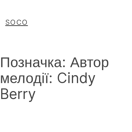
Перейти
до
вмісту
SOCO
Позначка:
Автор
мелодії: Cindy
Berry