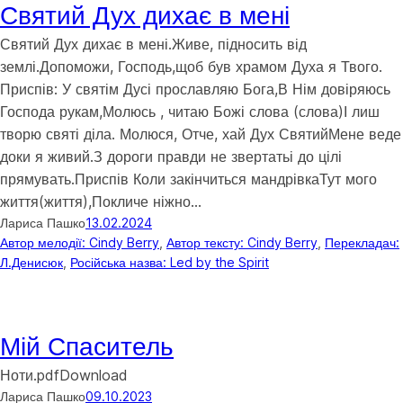
Святий Дух дихає в мені
Святий Дух дихає в мені.Живе, підносить від
землі.Допоможи, Господь,щоб був храмом Духа я Твого.
Приспів: У святім Дусі прославляю Бога,В Нім довіряюсь
Господа рукам,Молюсь , читаю Божі слова (слова)І лиш
творю святі діла. Молюся, Отче, хай Дух СвятийМене веде
доки я живий.З дороги правди не звертатьі до цілі
прямувать.Приспів Коли закінчиться мандрівкаТут мого
життя(життя),Покличе ніжно…
Лариса Пашко
13.02.2024
Автор мелодії: Cindy Berry
, 
Автор тексту: Cindy Berry
, 
Перекладач:
Л.Денисюк
, 
Російська назва: Led by the Spirit
Мій Спаситель
Ноти.pdfDownload
Лариса Пашко
09.10.2023