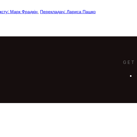
ксту: Марк Фрадкін
, 
Перекладач: Лариса Пашко
GET