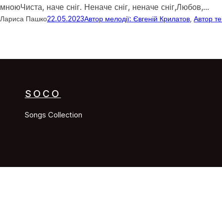
мноюЧиста, наче сніг. Неначе сніг, неначе сніг,Любов,…
Лариса Пашко
22.05.2023
Автор мелодії: Євгеній Крилатов
, 
Автор те
SOCO
Songs Collection