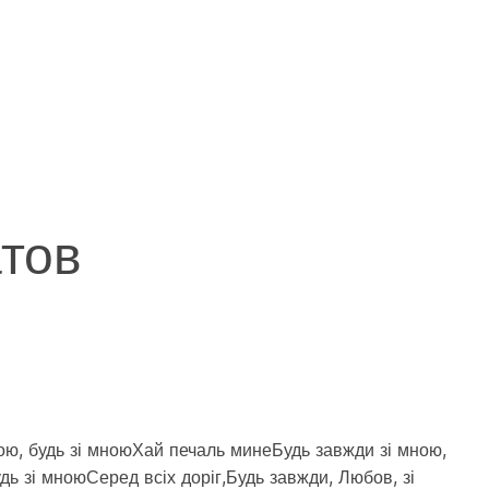
атов
ою, будь зі мноюХай печаль минеБудь завжди зі мною,
дь зі мноюСеред всіх доріг,Будь завжди, Любов, зі