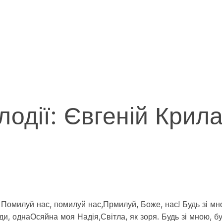
лодії: Євгеній Крил
 Помилуй нас, помилуй нас,Прмилуй, Боже, нас! Будь зі мн
ди, однаОсяйна моя Надія,Світла, як зоря. Будь зі мною, бу