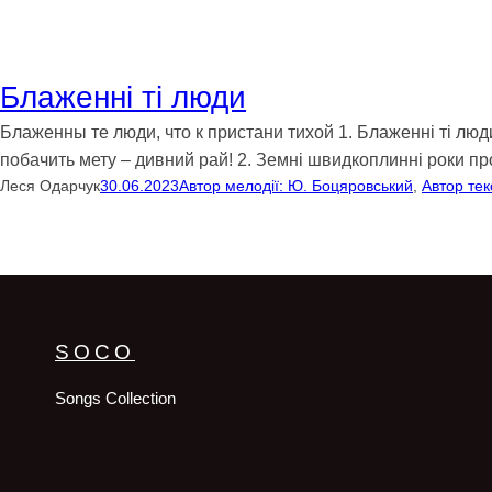
Блаженні ті люди
Блаженны те люди, что к пристани тихой 1. Блаженні ті люди
побачить мету – дивний рай! 2. Земні швидкоплинні роки пр
Леся Одарчук
30.06.2023
Автор мелодії: Ю. Боцяровський
, 
Автор тек
SOCO
Songs Collection