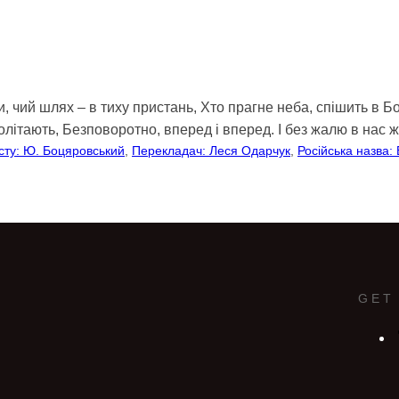
, чий шлях – в тиху пристань, Хто прагне неба, спішить в Б
олітають, Безповоротно, вперед і вперед. І без жалю в нас 
сту: Ю. Боцяровський
, 
Перекладач: Леся Одарчук
, 
Російська назва
GET