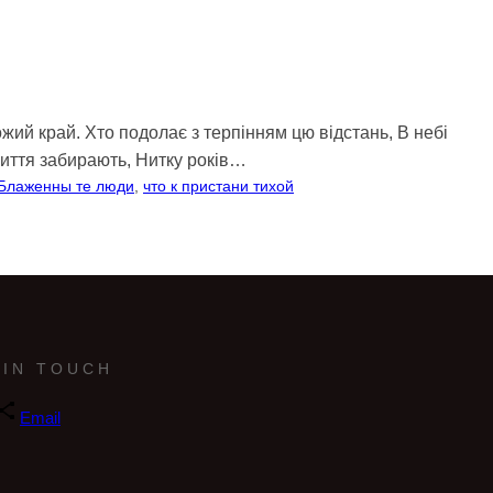
ожий край. Хто подолає з терпінням цю відстань, В небі
життя забирають, Нитку років…
: Блаженны те люди
, 
что к пристани тихой
 IN TOUCH
Email