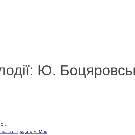
лодії: Ю. Боцяровсь
 вас…
а назва: Придите ко Мне