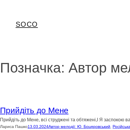
Перейти
до
вмісту
SOCO
Позначка:
Автор ме
Прийдіть до Мене
Прийдіть до Мене, всі струджені та обтяжені,І Я заспокою
Лариса Пашко
13.03.2024
Автор мелодії: Ю. Боцяровський
, 
Російськ