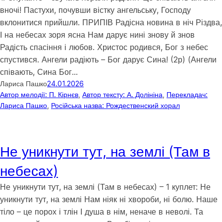
вночі! Пастухи, почувши вістку ангельську, Господу
вклонитися прийшли. ПРИПІВ Радісна новина в ніч Різдва,
І на небесах зоря ясна Нам дарує нині знову й знов
Радість спасіння і любов. Христос родився, Бог з небес
спустився. Ангели радіють – Бог дарує Сина! (2р) (Ангели
співають, Сина Бог…
Лариса Пашко
24.01.2026
Автор мелодії: П. Кірнєв
, 
Автор тексту: А. Долініна
, 
Перекладач:
Лариса Пашко
, 
Російська назва: Рождественский хорал
Не уникнути тут, на землі (Там в
небесах)
Не уникнути тут, на землі (Там в небесах) – 1 куплет: Не
уникнути тут, на землі Нам ніяк ні хвороби, ні болю. Наше
тіло – це порох і тлін І душа в нім, неначе в неволі. Та