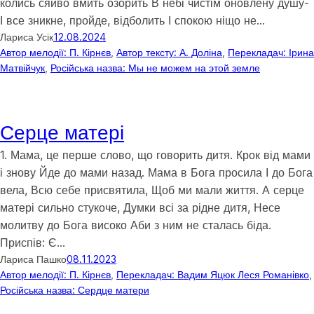
колись сяйво вмить озорить В небі чистім оновлену душу-
І все зникне, пройде, відболить І спокою ніщо не…
Лариса Усік
12.08.2024
Автор мелодії: П. Кірнєв
, 
Автор тексту: А. Доліна
, 
Перекладач: Ірина
Матвійчук
, 
Російська назва: Мы не можем на этой земле
Серце матері
1. Мама, це перше слово, що говорить дитя. Крок від мами
і знову Йде до мами назад. Мама в Бога просила І до Бога
вела, Всю себе присвятила, Щоб ми мали життя. А серце
матері сильно стукоче, Думки всі за рідне дитя, Несе
молитву до Бога високо Аби з ним не сталась біда.
Приспів: Є…
Лариса Пашко
08.11.2023
Автор мелодії: П. Кірнєв
, 
Перекладач: Вадим Яцюк Леся Романівко
,
Російська назва: Сердце матери