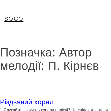
Перейти
до
вмісту
SOCO
Позначка:
Автор
мелодії: П. Кірнєв
Різдвяний хорал
1. Слухайте – звучать хорали радісні? Це співають ангели