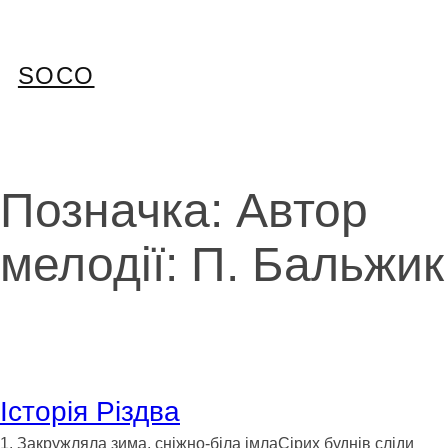
Перейти
до
вмісту
SOCO
Позначка:
Автор
мелодії: П. Бальжик
Історія Різдва
1. Закружляла зима, сніжно-біла імлаСірих буднів сліди