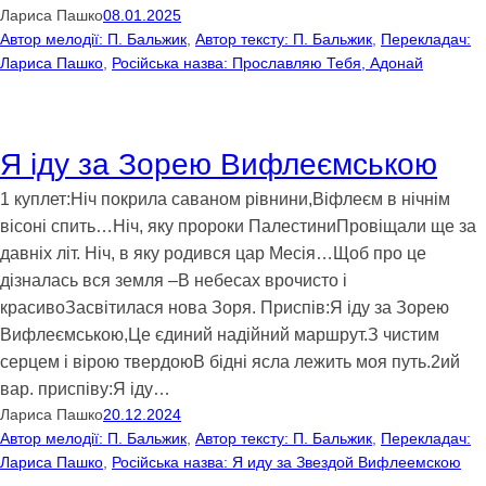
Лариса Пашко
08.01.2025
Автор мелодії: П. Бальжик
, 
Автор тексту: П. Бальжик
, 
Перекладач:
Лариса Пашко
, 
Російська назва: Прославляю Тебя, Адонай
Я іду за Зорею Вифлеємською
1 куплет:Ніч покрила саваном рівнини,Віфлеєм в нічнім
вісоні спить…Ніч, яку пророки ПалестиниПровіщали ще за
давніх літ. Ніч, в яку родився цар Месія…Щоб про це
дізналась вся земля –В небесах врочисто і
красивоЗасвітилася нова Зоря. Приспів:Я іду за Зорею
Вифлеємською,Це єдиний надійний маршрут.З чистим
серцем і вірою твердоюВ бідні ясла лежить моя путь.2ий
вар. приспіву:Я іду…
Лариса Пашко
20.12.2024
Автор мелодії: П. Бальжик
, 
Автор тексту: П. Бальжик
, 
Перекладач:
Лариса Пашко
, 
Російська назва: Я иду за Звездой Вифлеемскою