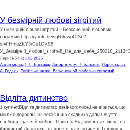
У безмірній любові зігрітий
У безмірній любові зігрітий – Безконечной любовью
согретый https://youtu.be/vgR4nwpOrSc?
si=FHmuZKY3rGq1QVS8
У_безмірній_любові_зігрітий_Не_для_себя_250210_211343
Лариса Усік
13.02.2025
Автор мелодії: П. Бальжик
, 
Автор тексту: П. Бальжик
, 
Перекладач:
А. Гедзюк
, 
Російська назва: Безконечной любовью согретый
Відліта дитинство
1 куплет:Відліта дитинство дзвінкоголосе,І не віриться, що
ми вже дорослі.Нас чекає інша сходинка долі,Відчуття
свободи, щастя й любові. Приспів:Відкривається мені світ
барвистий,Де не все так просто, як у дитинстві.І щодня я