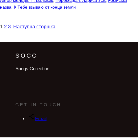
Автор мелодії: П. Бальжик
, 
Перекладач: Лариса Усік
, 
Російська
назва: К Тебе взываю от конца земли
1
2
3
Наступна сторінка
SOCO
Songs Collection
GET IN TOUCH
Email