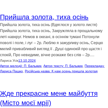
Прийшла золота, тиха осінь
Прийшла золота, тиха осінь (Вдяглося у золото листя)
Прийшла золота, тиха осінь, Закружляла в прощальному
леті навкруг. Немов в океані, в осіннім тумані Потонули
поволі і поле, і луг – 2р. Люблю я зажурливу осінь, Серцю
милий привабливий вигляд її . Душі одинокій про щастя і
спокій, Про невидиме, вічне розкаже без слів – 2р.…
Лариса Усік
13.10.2024
Автор мелодії: П. Бальжик
, 
Автор тексту: П. Бальжик
, 
Перекладач:
Лариса Пашко
, 
Російська назва: К нам осень пришла золотая
Жде прекрасне мене майбуття
(Місто моєї мрії)