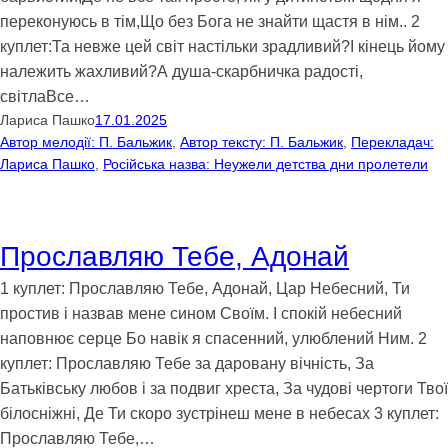
переконуюсь в тім,Що без Бога не знайти щастя в нім.. 2
куплет:Та невже цей світ настільки зрадливий?І кінець йому
належить жахливий?А душа-скарбничка радості,
світлаВсе…
Лариса Пашко
17.01.2025
Автор мелодії: П. Бальжик
, 
Автор тексту: П. Бальжик
, 
Перекладач:
Лариса Пашко
, 
Російська назва: Неужели детства дни пролетели
Прославляю Тебе, Адонай
1 куплет: Прославляю Тебе, Адонай, Цар Небесний, Ти
простив і назвав мене сином Своїм. І спокій небесний
наповнює серце Бо навік я спасенний, улюблений Ним. 2
куплет: Прославляю Тебе за даровану вічність, За
Батьківську любов і за подвиг хреста, За чудові чертоги Твої
білосніжні, Де Ти скоро зустрінеш мене в небесах 3 куплет:
Прославляю Тебе,…