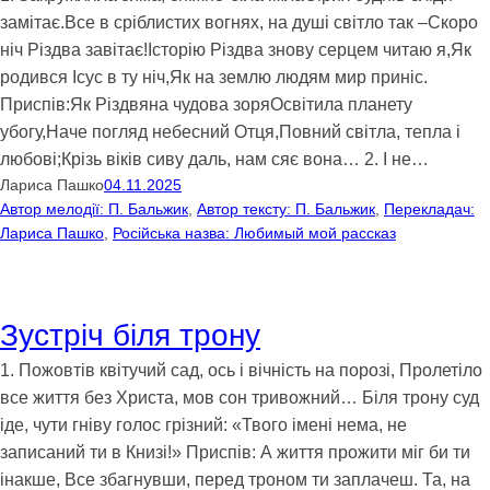
замітає.Все в сріблистих вогнях, на душі світло так –Скоро
ніч Різдва завітає!Історію Різдва знову серцем читаю я,Як
родився Ісус в ту ніч,Як на землю людям мир приніс.
Приспів:Як Різдвяна чудова зоряОсвітила планету
убогу,Наче погляд небесний Отця,Повний світла, тепла і
любові;Крізь віків сиву даль, нам сяє вона… 2. І не…
Лариса Пашко
04.11.2025
Автор мелодії: П. Бальжик
, 
Автор тексту: П. Бальжик
, 
Перекладач:
Лариса Пашко
, 
Російська назва: Любимый мой рассказ
Зустріч біля трону
1. Пожовтів квітучий сад, ось і вічність на порозі, Пролетіло
все життя без Христа, мов сон тривожний… Біля трону суд
іде, чути гніву голос грізний: «Твого імені нема, не
записаний ти в Книзі!» Приспів: А життя прожити міг би ти
інакше, Все збагнувши, перед троном ти заплачеш. Та, на