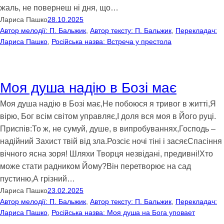
жаль, не повернеш ні дня, що…
Лариса Пашко
28.10.2025
Автор мелодії: П. Бальжик
, 
Автор тексту: П. Бальжик
, 
Перекладач:
Лариса Пашко
, 
Російська назва: Встреча у престола
Моя душа надію в Бозі має
Моя душа надію в Бозі має,Не побоюся я тривог в житті,Я
вірю, Бог всім світом управляє,І доля вся моя в Його руці.
Приспів:То ж, не сумуй, душе, в випробуваннях,Господь –
надійний Захист твій від зла.Розсіє ночі тіні і засяєСпасіння
вічного ясна зоря! Шляхи Творця незвідані, предивні!Хто
може стати радником Йому?Він перетворює на сад
пустиню,А грізний…
Лариса Пашко
23.02.2025
Автор мелодії: П. Бальжик
, 
Автор тексту: П. Бальжик
, 
Перекладач:
Лариса Пашко
, 
Російська назва: Моя душа на Бога уповает