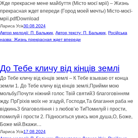
Жде прекрасне мене майбуття (Місто моєї мрії) – Жизнь
прекрасная ждет впереди (Город моей мечты) Місто-моєї-
мрії.pdfDownload
Лариса Усік
30.08.2024
Автор мелодії: П. Бальжик
, 
Автор тексту: П. Бальжик
, 
Російська
назва: Жизнь прекрасная ждет впереди
До Тебе кличу від кінців землі
До Тебе кличу від кінців землі – К Тебе взываю от конца
земли 1. До Тебе кличу від кінців землі,Прийми мою
мольбу.Почути ніжний голос Твій святийЗ благоговінням
жду. ПрГріхів моїх не згадуй, Господи,Та благання раба не
відкиньЗ благовоління і з любов’ю ТиПомилуй і прости,
помилуй і прости 2. Підноситься увись моя душа,О, Боже,
Боже мій.Вкажи…
Лариса Усік
17.08.2024