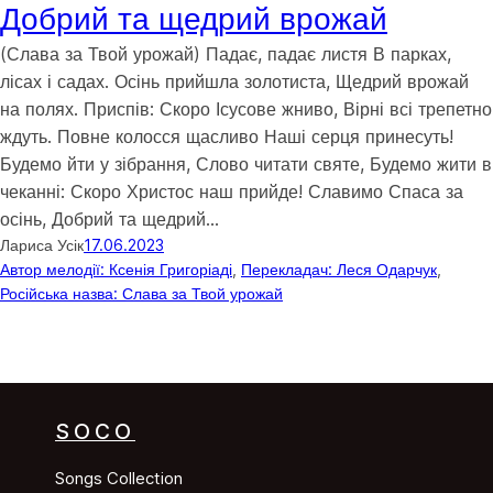
Добрий та щедрий врожай
(Слава за Твой урожай) Падає, падає листя В парках,
лісах і садах. Осінь прийшла золотиста, Щедрий врожай
на полях. Приспів: Скоро Ісусове жниво, Вірні всі трепетно
ждуть. Повне колосся щасливо Наші серця принесуть!
Будемо йти у зібрання, Слово читати святе, Будемо жити в
чеканні: Скоро Христос наш прийде! Славимо Спаса за
осінь, Добрий та щедрий…
Лариса Усік
17.06.2023
Автор мелодії: Ксенія Григоріаді
, 
Перекладач: Леся Одарчук
, 
Російська назва: Слава за Твой урожай
SOCO
Songs Collection