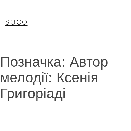
Перейти
до
вмісту
SOCO
Позначка:
Автор
мелодії: Ксенія
Григоріаді