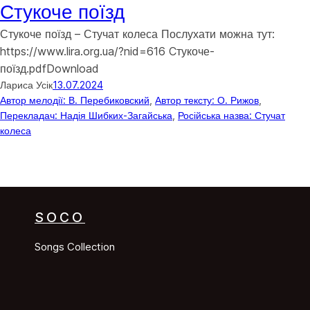
Стукоче поїзд
Стукоче поїзд – Стучат колеса Послухати можна тут:
https://www.lira.org.ua/?nid=616 Cтукоче-
поїзд.pdfDownload
Лариса Усік
13.07.2024
Автор мелодії: В. Перебиковский
, 
Автор тексту: О. Рижов
, 
Перекладач: Надія Шибких-Загайська
, 
Російська назва: Стучат
колеса
SOCO
Songs Collection