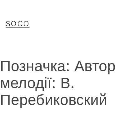
Перейти
до
вмісту
SOCO
Позначка:
Автор
мелодії: В.
Перебиковский