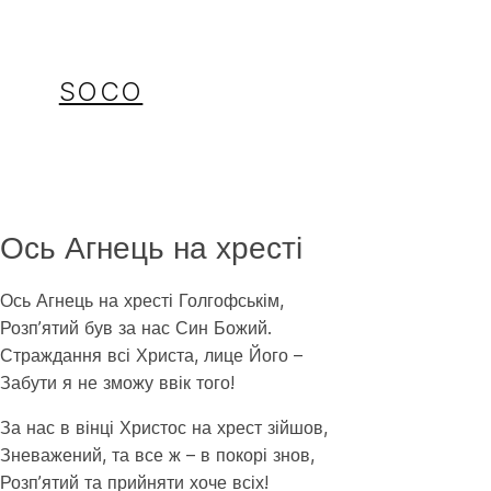
Перейти
до
вмісту
SOCO
Ось Агнець на хресті
Ось Агнець на хресті Голгофськім,
Розпʼятий був за нас Син Божий.
Страждання всі Христа, лице Його –
Забути я не зможу ввік того!
За нас в вінці Христос на хрест зійшов,
Зневажений, та все ж – в покорі знов,
Розпʼятий та прийняти хоче всіх!