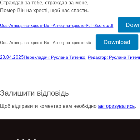
Страждав за тебе, страждав за мене,
Помер Він на хресті, щоб нас спасти…
Down
Ось-Агнець-на-хресті-Вот-Агнец-на-кресте-Full-Score.pdf
Download
Ось-Агнець-на-хресті-Вот-Агнец-на-кресте.sib
23.04.2025
Перекладач: Руслана Титечко
, 
Редактор: Руслана Титеч
Залишити відповідь
Щоб відправити коментар вам необхідно
авторизуватись
.