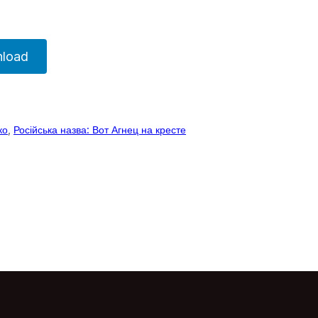
load
ко
, 
Російська назва: Вот Агнец на кресте