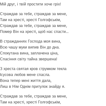
Мій друг, і твій простити хоче гріх!
Страждав за тебе, страждав за мене,
Там на хресті, хресті Голгофськім,
Страждав за тебе, страждав за мене,
Помер Він на хресті, щоб нас спасти…
В стражданнях Господа моя вина,
Всю чашу муки випив Він до дна.
Спокутана вина, заплачена ціна,
Спасіння світу тайна звершена!
З хреста святая кров струмком текла
Ісусова любов мене спасла.
Вона тепер мені життя дала,
Лиш в Нім Однім притулок знайду я.
Страждав за тебе, страждав за мене,
Там на хресті, хресті Голгофськім,