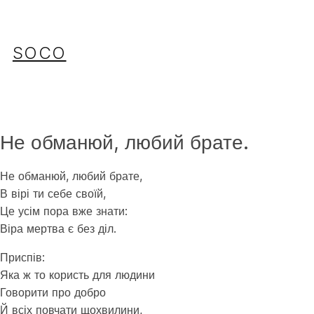
Перейти
до
вмісту
SOCO
Не обманюй, любий брате.
Не обманюй, любий брате,
В вірі ти себе своїй,
Це усім пора вже знати:
Віра мертва є без діл.
Приспів:
Яка ж то користь для людини
Говорити про добро
Й всіх повчати щохвилини,