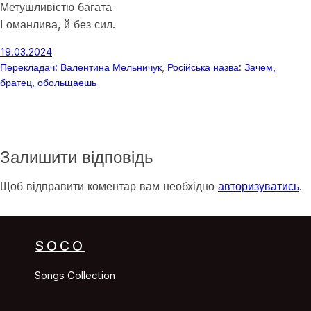
Метушливістю багата
І оманлива, й без сил.
19.03.2024
Перекладач: Валентина Мельничук
, 
Російська назва: Зачем,
братец, обольщаешь
Залишити відповідь
Щоб відправити коментар вам необхідно
авторизуватись
.
SOCO
Songs Collection